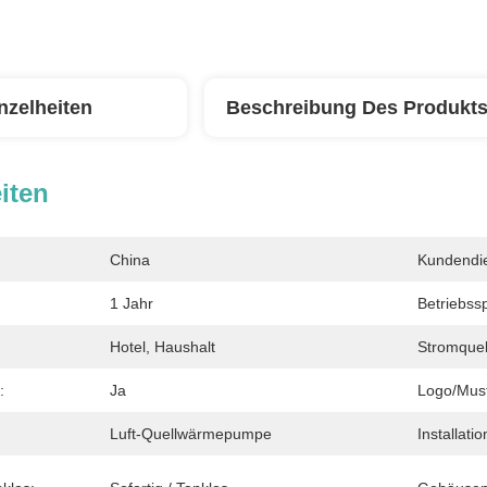
nzelheiten
Beschreibung Des Produkt
iten
China
Kundendien
1 Jahr
Betriebss
Hotel, Haushalt
Stromquel
:
Ja
Logo/Must
Luft-Quellwärmepumpe
Installatio