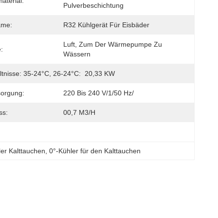
terial:
Pulverbeschichtung
ame:
R32 Kühlgerät Für Eisbäder
Luft, Zum Der Wärmepumpe Zu 
:
Wässern
ltnisse: 35-24°C, 26-24°C:
20,33 KW
sorgung:
220 Bis 240 V/1/50 Hz/
ss:
00,7 M3/h
er Kalttauchen
, 
0°-Kühler für den Kalttauchen