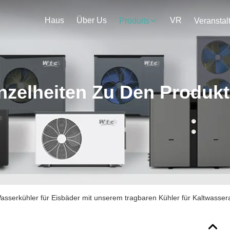
Haus
Über Us
VR
Produits
nzelheiten Zu Den Produk
sserkühler für Eisbäder mit unserem tragbaren Kühler für Kaltwass