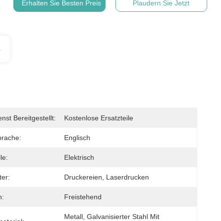
Erhalten Sie Besten Preis
Plaudern Sie Jetzt
s
st Bereitgestellt:
Kostenlose Ersatzteile
prache:
Englisch
le:
Elektrisch
er:
Druckereien, Laserdrucken
n:
Freistehend
Metall, Galvanisierter Stahl Mit 