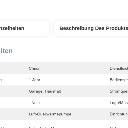
nzelheiten
Beschreibung Des Produkt
iten
China
Dienstlei
g:
1 Jahr
Bedienspr
Garage, Haushalt
Stromquel
:
- Nein.
Logo/Must
Luft-Quellwärmepumpe
Einrichtun