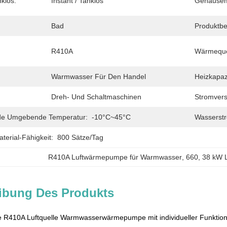
klos:
Instant / Tanklos
Gehäusema
Bad
Produktbe
R410A
Wärmeque
Warmwasser Für Den Handel
Heizkapaz
Dreh- Und Schaltmaschinen
Stromver
nde Umgebende Temperatur:
-10°C~45°C
Wasserst
erial-Fähigkeit:
800 Sätze/Tag
R410A Luftwärmepumpe für Warmwasser
, 
660
, 
38 kW 
ibung Des Produkts
tze R410A Luftquelle Warmwasserwärmepumpe mit individueller Funkti