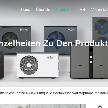
Haus
Über Us
VR
Produits
nzelheiten Zu Den Produk
ffentliche Plätze R410A Luftquelle Warmwasserwärmepumpe mit indiv