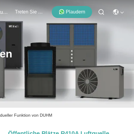
Treten Sie Mit Uns In Verbindung
Plaudern
Veranstaltungen
ten
idueller Funktion von DUHM
Öffentliche Plätze R410A Luftquelle