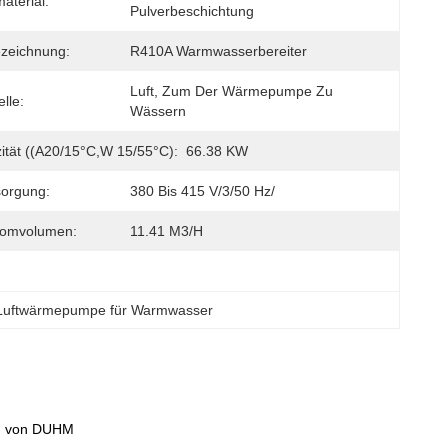
terial:
Pulverbeschichtung
zeichnung:
R410A Warmwasserbereiter
Luft, Zum Der Wärmepumpe Zu 
lle:
Wässern
ität ((A20/15°C,W 15/55°C):
66.38 KW
sorgung:
380 Bis 415 V/3/50 Hz/
romvolumen:
11.41 M3/h
Luftwärmepumpe für Warmwasser
on von DUHM