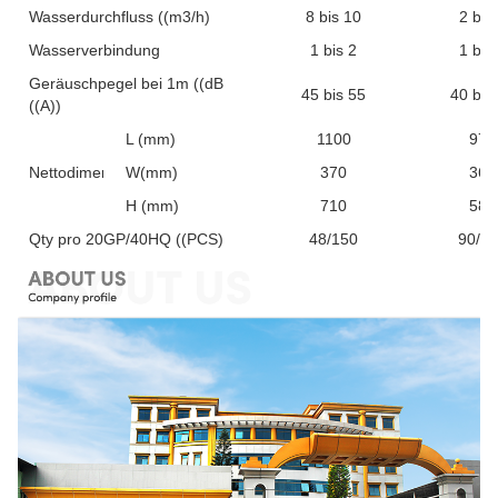
Wasserdurchfluss ((m3/h)
8 bis 10
2 bis
Wasserverbindung
1 bis 2
1 bis
Geräuschpegel bei 1m ((dB
45 bis 55
40 bis
((A))
L (mm)
1100
970
Nettodimension
W(mm)
370
360
H (mm)
710
585
Qty pro 20GP/40HQ ((PCS)
48/150
90/2