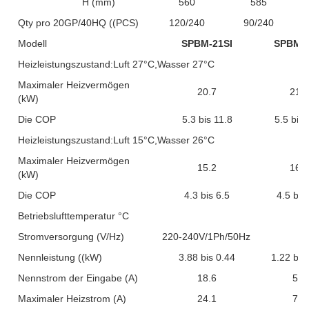
H (mm)
560
585
Qty pro 20GP/40HQ ((PCS)
120/240
90/240
Modell
SPBM-21SI
SPBM-2
Heizleistungszustand:Luft 27°C,Wasser 27°C
Maximaler Heizvermögen
20.7
21.2
(kW)
Die COP
5.3 bis 11.8
5.5 bis 
Heizleistungszustand:Luft 15°C,Wasser 26°C
Maximaler Heizvermögen
15.2
16.1
(kW)
Die COP
4.3 bis 6.5
4.5 bis
Betriebslufttemperatur °C
Stromversorgung (V/Hz)
220-240V/1Ph/50Hz
Nennleistung ((kW)
3.88 bis 0.44
1.22 bis
Nennstrom der Eingabe (A)
18.6
5.8
Maximaler Heizstrom (A)
24.1
7.5