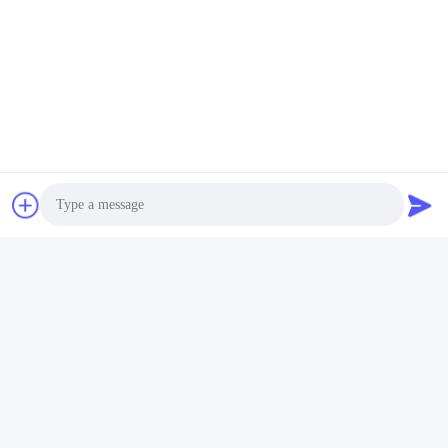
Photo
Video Call
Audio Call