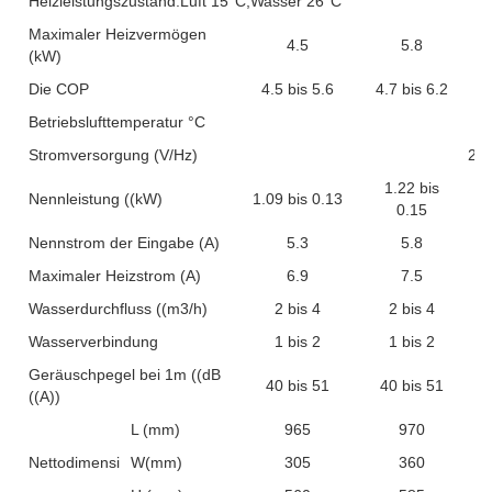
Heizleistungszustand:Luft 15°C,Wasser 26°C
Maximaler Heizvermögen
4.5
5.8
(kW)
Die COP
4.5 bis 5.6
4.7 bis 6.2
Betriebslufttemperatur °C
Stromversorgung (V/Hz)
22
1.22 bis
Nennleistung ((kW)
1.09 bis 0.13
0.15
Nennstrom der Eingabe (A)
5.3
5.8
Maximaler Heizstrom (A)
6.9
7.5
Wasserdurchfluss ((m3/h)
2 bis 4
2 bis 4
Wasserverbindung
1 bis 2
1 bis 2
Geräuschpegel bei 1m ((dB
40 bis 51
40 bis 51
((A))
L (mm)
965
970
Nettodimension
W(mm)
305
360