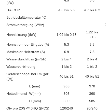
4.5
5.8
(kW)
Die COP
4.5 bis 5.6
4.7 bis 6.2
Betriebslufttemperatur °C
Stromversorgung (V/Hz)
22
1.22 bis
Nennleistung ((kW)
1.09 bis 0.13
0.15
Nennstrom der Eingabe (A)
5.3
5.8
Maximaler Heizstrom (A)
6.9
7.5
Wasserdurchfluss ((m3/h)
2 bis 4
2 bis 4
Wasserverbindung
1 bis 2
1 bis 2
Geräuschpegel bei 1m ((dB
40 bis 51
40 bis 51
((A))
L (mm)
965
970
Nettodimension
W(mm)
305
360
H (mm)
560
585
Qty pro 20GP/40HQ ((PCS)
120/240
90/240