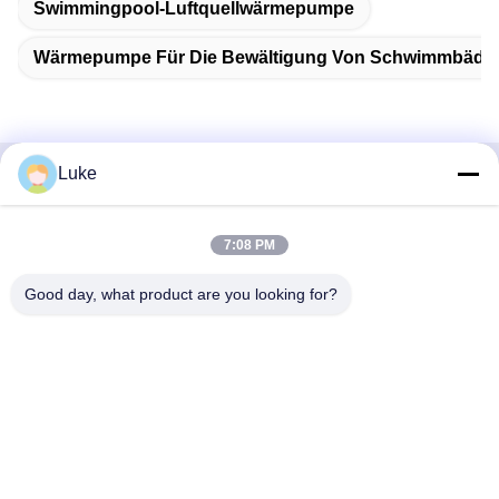
Swimmingpool-Luftquellwärmepumpe
Wärmepumpe Für Die Bewältigung Von Schwimmbäde
Luke
Schnelle Kontaktaufnahme
7:08 PM
Adresse
- Nein. Ich weiß nicht.34, South Road, Yongfeng Industrial
Good day, what product are you looking for?
Park, Shunde District, Foshan 528000, Provinz Guangdong,
Volksrepublik China
Telefon
86-757-22860323
E-Mail
luke@ecoheat-pump.com