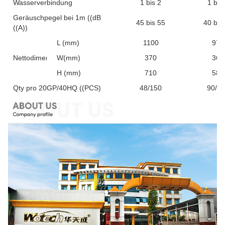
Wasserverbindung
1 bis 2
1 bis
Geräuschpegel bei 1m ((dB
45 bis 55
40 bis
((A))
L (mm)
1100
970
Nettodimension
W(mm)
370
360
H (mm)
710
585
Qty pro 20GP/40HQ ((PCS)
48/150
90/2