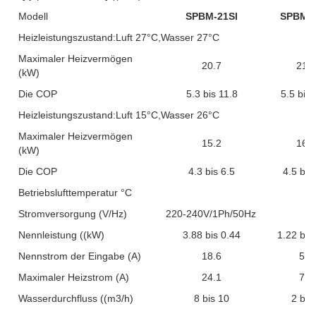
Modell
SPBM-21SI
SPBM-2
Heizleistungszustand:Luft 27°C,Wasser 27°C
Maximaler Heizvermögen
20.7
21.2
(kW)
Die COP
5.3 bis 11.8
5.5 bis 
Heizleistungszustand:Luft 15°C,Wasser 26°C
Maximaler Heizvermögen
15.2
16.1
(kW)
Die COP
4.3 bis 6.5
4.5 bis
Betriebslufttemperatur °C
Stromversorgung (V/Hz)
220-240V/1Ph/50Hz
Nennleistung ((kW)
3.88 bis 0.44
1.22 bis
Nennstrom der Eingabe (A)
18.6
5.8
Maximaler Heizstrom (A)
24.1
7.5
Wasserdurchfluss ((m3/h)
8 bis 10
2 bis