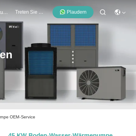
Treten Sie Mit Uns In Verbindung
Plaudern
Veranstaltungen
ten
umpe OEM-Service
45 KW Boden-Wasser-Wärmepumpe