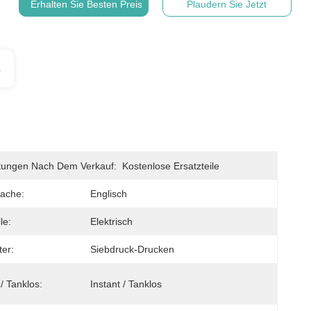
Erhalten Sie Besten Preis
Plaudern Sie Jetzt
s
stungen Nach Dem Verkauf:
Kostenlose Ersatzteile
ache:
Englisch
le:
Elektrisch
er:
Siebdruck-Drucken
/ Tanklos:
Instant / Tanklos