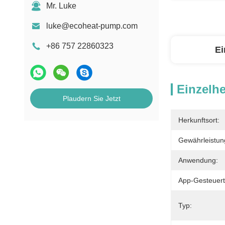
Mr. Luke
luke@ecoheat-pump.com
+86 757 22860323
Ei
Einzelhe
Plaudern Sie Jetzt
Herkunftsort:
Gewährleistun
Anwendung:
App-Gesteuert
Typ: