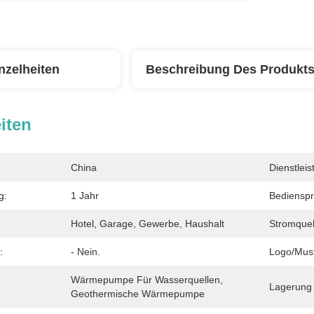
nzelheiten
Beschreibung Des Produkt
iten
China
Dienstlei
g:
1 Jahr
Bedienspr
Hotel, Garage, Gewerbe, Haushalt
Stromquel
:
- Nein.
Logo/Must
Wärmepumpe Für Wasserquellen, 
Lagerung 
Geothermische Wärmepumpe