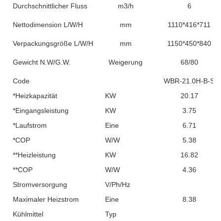
Durchschnittlicher Fluss
m3/h
6
Nettodimension L/W/H
mm
1110*416*711
Verpackungsgröße L/W/H
mm
1150*450*840
Gewicht N.W/G.W.
Weigerung
68/80
Code
WBR-21.0H-B-S
*Heizkapazität
KW
20.17
*Eingangsleistung
KW
3.75
*Laufstrom
Eine
6.71
*COP
W/W
5.38
**Heizleistung
KW
16.82
**COP
W/W
4.36
Stromversorgung
V/Ph/Hz
Maximaler Heizstrom
Eine
8.38
Kühlmittel
Typ