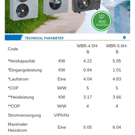
WBR-4.5H-
WBR-5.6H-
Code
B
B
*Heizkapazität
KW
4.22
5.05
*Eingangsleistung
KW
0.84
1.01
*Laufstrom
Eine
4.04
4.83
*COP
W/W
5
5
**Heizleistung
KW
3.17
3.66
**COP
W/W
4
4
Stromversorgung
V/Ph/Hz
Maximaler
Eine
5.05
6.04
Heizstrom