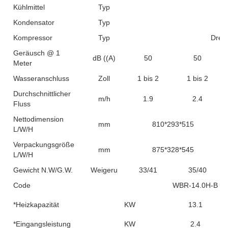
Kühlmittel
Typ
Kondensator
Typ
Kompressor
Typ
Dreh
Geräusch @ 1
dB ((A)
50
50
Meter
Wasseranschluss
Zoll
1 bis 2
1 bis 2
Durchschnittlicher
m/h
1.9
2.4
Fluss
Nettodimension
mm
810*293*515
L/W/H
Verpackungsgröße
mm
875*328*545
L/W/H
Gewicht N.W/G.W.
Weigerung
33/41
35/40
Code
WBR-14.0H-B
*Heizkapazität
KW
13.1
*Eingangsleistung
KW
2.4