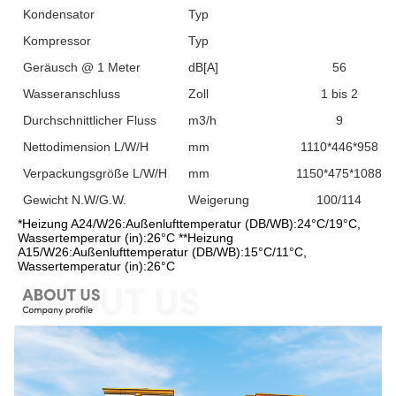
Kondensator
Typ
Kompressor
Typ
Geräusch @ 1 Meter
dB[A]
56
Wasseranschluss
Zoll
1 bis 2
Durchschnittlicher Fluss
m3/h
9
Nettodimension L/W/H
mm
1110*446*958
Verpackungsgröße L/W/H
mm
1150*475*1088
Gewicht N.W/G.W.
Weigerung
100/114
*Heizung A24/W26:Außenlufttemperatur (DB/WB):24°C/19°C, 
Wassertemperatur (in):26°C **Heizung 
A15/W26:Außenlufttemperatur (DB/WB):15°C/11°C, 
Wassertemperatur (in):26°C