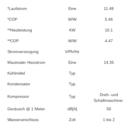
*Laufstrom
Eine
11.48
*COP
W/W
5.46
**Heizleistung
KW
10.1
**COP
W/W
4.47
Stromversorgung
V/Ph/Hz
Maximaler Heizstrom
Eine
14.35
Kühlmittel
Typ
Kondensator
Typ
Dreh- und
Kompressor
Typ
Schaltmaschinen
Geräusch @ 1 Meter
dB[A]
56
Wasseranschluss
Zoll
1 bis 2