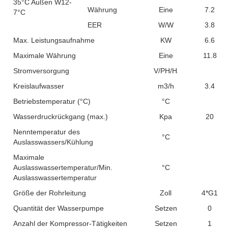
35°C Außen W12-
Währung
Eine
7.2
7°C
EER
W/W
3.8
Max. Leistungsaufnahme
KW
6.6
Maximale Währung
Eine
11.8
Stromversorgung
V/PH/HZ
Kreislaufwasser
m3/h
3.4
Betriebstemperatur (°C)
°C
Wasserdruckrückgang (max.)
Kpa
20
Nenntemperatur des
°C
Auslasswassers/Kühlung
Maximale
Auslasswassertemperatur/Min.
°C
Auslasswassertemperatur
Größe der Rohrleitung
Zoll
4*G1
Quantität der Wasserpumpe
Setzen
0
Anzahl der Kompressor-Tätigkeiten
Setzen
1