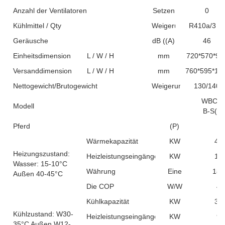
Anzahl der Ventilatoren
Setzen
0
Kühlmittel / Qty
Weigerung
R410a/3 k
Geräusche
dB ((A)
46
Einheitsdimension
L / W / H
mm
720*570*92
Versanddimension
L / W / H
mm
760*595*10
Nettogewicht/Brutogewicht
Weigerung
130/140
WBC-4
Modell
B-S(K
Pferd
(P)
1
Wärmekapazität
KW
45.
Heizungszustand:
Heizleistungseingänge
KW
10.
Wasser: 15-10°C
Währung
Eine
18.
Außen 40-45°C
Die COP
W/W
4.
Kühlkapazität
KW
36.
Kühlzustand: W30-
Heizleistungseingänge
KW
9.
35°C Außen W12-