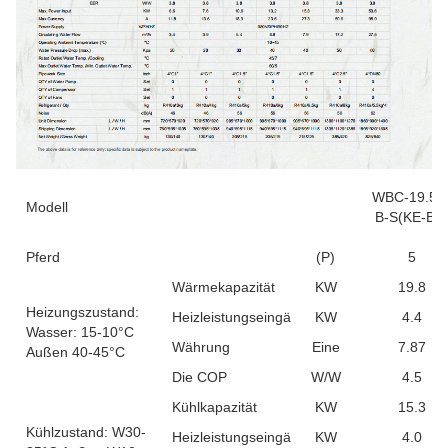
WBC-19.5H
Modell
B-S(KE-BB
Pferd
(P)
5
Wärmekapazität
KW
19.8
Heizungszustand:
Heizleistungseingänge
KW
4.4
Wasser: 15-10°C
Währung
Eine
7.87
Außen 40-45°C
Die COP
W/W
4.5
Kühlkapazität
KW
15.3
Kühlzustand: W30-
Heizleistungseingänge
KW
4.0