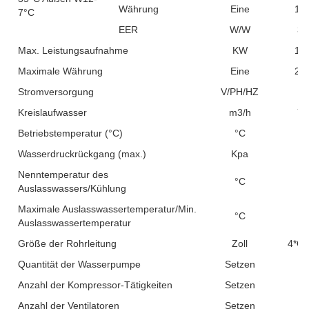
Währung
Eine
17.
7°C
EER
W/W
3.
Max. Leistungsaufnahme
KW
15.
Maximale Währung
Eine
27.
Stromversorgung
V/PH/HZ
Kreislaufwasser
m3/h
7.
Betriebstemperatur (°C)
°C
Wasserdruckrückgang (max.)
Kpa
4
Nenntemperatur des
°C
Auslasswassers/Kühlung
Maximale Auslasswassertemperatur/Min.
°C
Auslasswassertemperatur
Größe der Rohrleitung
Zoll
4*G1
Quantität der Wasserpumpe
Setzen
0
Anzahl der Kompressor-Tätigkeiten
Setzen
1
Anzahl der Ventilatoren
Setzen
0