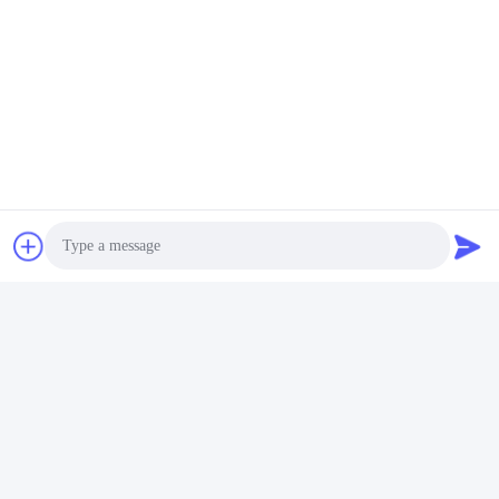
Photo
Video Call
Audio Call