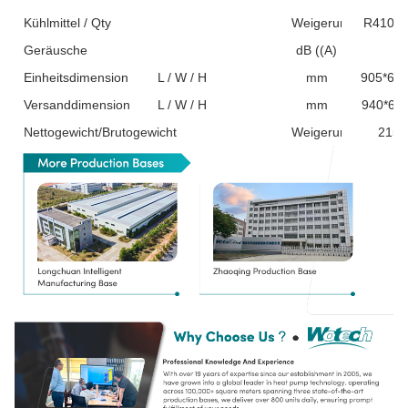
Kühlmittel / Qty
Weigerung
R410a/
Geräusche
dB ((A)
5
Einheitsdimension
L / W / H
mm
905*67
Versanddimension
L / W / H
mm
940*69
Nettogewicht/Brutogewicht
Weigerung
215/