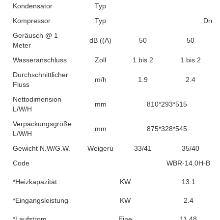
Kondensator
Typ
Kompressor
Typ
Dreh
Geräusch @ 1
dB ((A)
50
50
Meter
Wasseranschluss
Zoll
1 bis 2
1 bis 2
Durchschnittlicher
m/h
1.9
2.4
Fluss
Nettodimension
mm
810*293*515
L/W/H
Verpackungsgröße
mm
875*328*545
L/W/H
Gewicht N.W/G.W.
Weigerung
33/41
35/40
Code
WBR-14.0H-B
*Heizkapazität
KW
13.1
*Eingangsleistung
KW
2.4
*Laufstrom
Eine
11.48