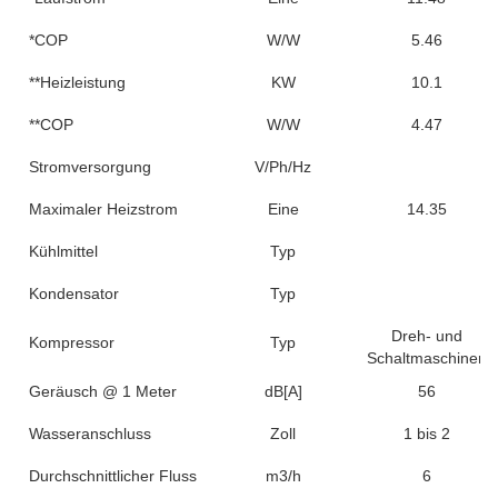
*COP
W/W
5.46
**Heizleistung
KW
10.1
**COP
W/W
4.47
Stromversorgung
V/Ph/Hz
Maximaler Heizstrom
Eine
14.35
Kühlmittel
Typ
Kondensator
Typ
Dreh- und
Kompressor
Typ
Schaltmaschinen
Geräusch @ 1 Meter
dB[A]
56
Wasseranschluss
Zoll
1 bis 2
Durchschnittlicher Fluss
m3/h
6