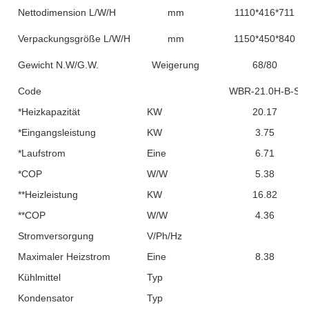
Nettodimension L/W/H
mm
1110*416*711
Verpackungsgröße L/W/H
mm
1150*450*840
Gewicht N.W/G.W.
Weigerung
68/80
Code
WBR-21.0H-B-S
*Heizkapazität
KW
20.17
*Eingangsleistung
KW
3.75
*Laufstrom
Eine
6.71
*COP
W/W
5.38
**Heizleistung
KW
16.82
**COP
W/W
4.36
Stromversorgung
V/Ph/Hz
Maximaler Heizstrom
Eine
8.38
Kühlmittel
Typ
Kondensator
Typ