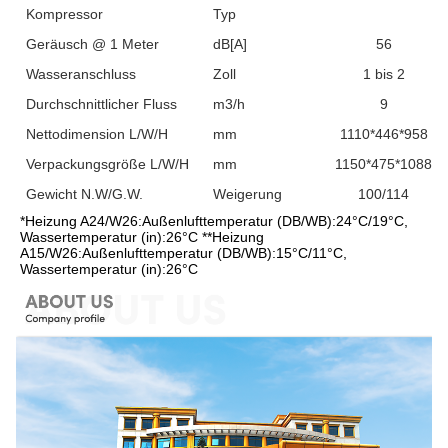
Kompressor
Typ
Geräusch @ 1 Meter
dB[A]
56
Wasseranschluss
Zoll
1 bis 2
Durchschnittlicher Fluss
m3/h
9
Nettodimension L/W/H
mm
1110*446*958
Verpackungsgröße L/W/H
mm
1150*475*1088
Gewicht N.W/G.W.
Weigerung
100/114
*Heizung A24/W26:Außenlufttemperatur (DB/WB):24°C/19°C, 
Wassertemperatur (in):26°C **Heizung 
A15/W26:Außenlufttemperatur (DB/WB):15°C/11°C, 
Wassertemperatur (in):26°C