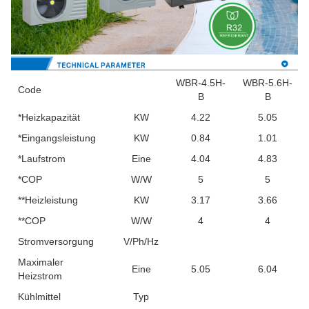
WBR-4.5H-
WBR-5.6H-
Code
B
B
*Heizkapazität
KW
4.22
5.05
*Eingangsleistung
KW
0.84
1.01
*Laufstrom
Eine
4.04
4.83
*COP
W/W
5
5
**Heizleistung
KW
3.17
3.66
**COP
W/W
4
4
Stromversorgung
V/Ph/Hz
Maximaler
Eine
5.05
6.04
Heizstrom
Kühlmittel
Typ