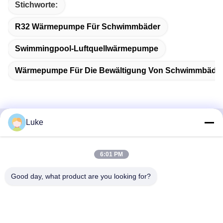
Stichworte:
R32 Wärmepumpe Für Schwimmbäder
Swimmingpool-Luftquellwärmepumpe
Wärmepumpe Für Die Bewältigung Von Schwimmbäde
Luke
Schnelle Kontaktaufnahme
6:01 PM
Adresse
- Nein. Ich weiß nicht.34, South Road, Yongfeng Industrial
Good day, what product are you looking for?
Park, Shunde District, Foshan 528000, Provinz Guangdong,
Volksrepublik China
Telefon