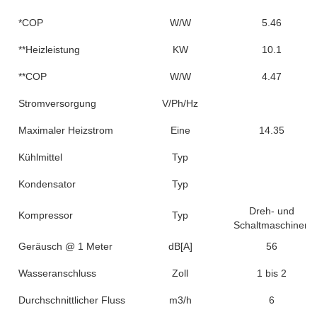
*COP
W/W
5.46
**Heizleistung
KW
10.1
**COP
W/W
4.47
Stromversorgung
V/Ph/Hz
Maximaler Heizstrom
Eine
14.35
Kühlmittel
Typ
Kondensator
Typ
Dreh- und
Kompressor
Typ
Schaltmaschinen
Geräusch @ 1 Meter
dB[A]
56
Wasseranschluss
Zoll
1 bis 2
Durchschnittlicher Fluss
m3/h
6