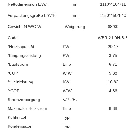
Nettodimension L/W/H
mm
1110*416*711
Verpackungsgröße L/W/H
mm
1150*450*840
Gewicht N.W/G.W.
Weigerung
68/80
Code
WBR-21.0H-B-S
*Heizkapazität
KW
20.17
*Eingangsleistung
KW
3.75
*Laufstrom
Eine
6.71
*COP
W/W
5.38
**Heizleistung
KW
16.82
**COP
W/W
4.36
Stromversorgung
V/Ph/Hz
Maximaler Heizstrom
Eine
8.38
Kühlmittel
Typ
Kondensator
Typ