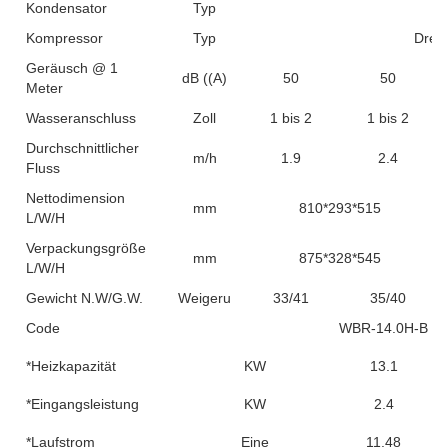
Kondensator
Typ
Kompressor
Typ
Dreh
Geräusch @ 1
dB ((A)
50
50
Meter
Wasseranschluss
Zoll
1 bis 2
1 bis 2
Durchschnittlicher
m/h
1.9
2.4
Fluss
Nettodimension
mm
810*293*515
L/W/H
Verpackungsgröße
mm
875*328*545
L/W/H
Gewicht N.W/G.W.
Weigerung
33/41
35/40
Code
WBR-14.0H-B
*Heizkapazität
KW
13.1
*Eingangsleistung
KW
2.4
*Laufstrom
Eine
11.48