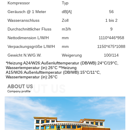
Kompressor
Typ
Geräusch @ 1 Meter
dB[A]
56
Wasseranschluss
Zoll
1 bis 2
Durchschnittlicher Fluss
m3/h
9
Nettodimension L/W/H
mm
1110*446*958
Verpackungsgröße L/W/H
mm
1150*475*1088
Gewicht N.W/G.W.
Weigerung
100/114
*Heizung A24/W26:Außenlufttemperatur (DB/WB):24°C/19°C, 
Wassertemperatur (in):26°C **Heizung 
A15/W26:Außenlufttemperatur (DB/WB):15°C/11°C, 
Wassertemperatur (in):26°C