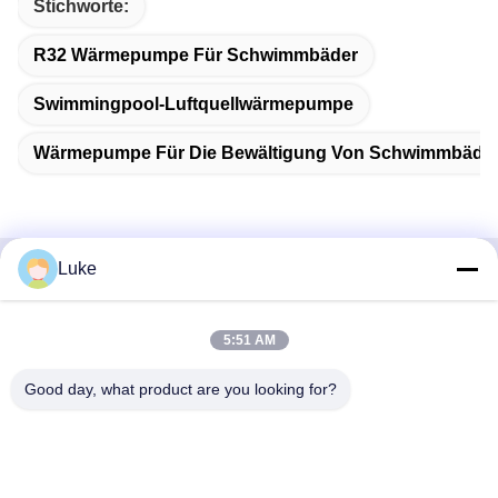
Stichworte:
R32 Wärmepumpe Für Schwimmbäder
Swimmingpool-Luftquellwärmepumpe
Wärmepumpe Für Die Bewältigung Von Schwimmbäde
Luke
Schnelle Kontaktaufnahme
5:51 AM
Adresse
- Nein. Ich weiß nicht.34, South Road, Yongfeng Industrial
Good day, what product are you looking for?
Park, Shunde District, Foshan 528000, Provinz Guangdong,
Volksrepublik China
Telefon