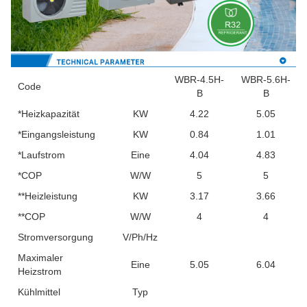
WBR-4.5H-
WBR-5.6H-
Code
B
B
*Heizkapazität
KW
4.22
5.05
*Eingangsleistung
KW
0.84
1.01
*Laufstrom
Eine
4.04
4.83
*COP
W/W
5
5
**Heizleistung
KW
3.17
3.66
**COP
W/W
4
4
Stromversorgung
V/Ph/Hz
Maximaler
Eine
5.05
6.04
Heizstrom
Kühlmittel
Typ