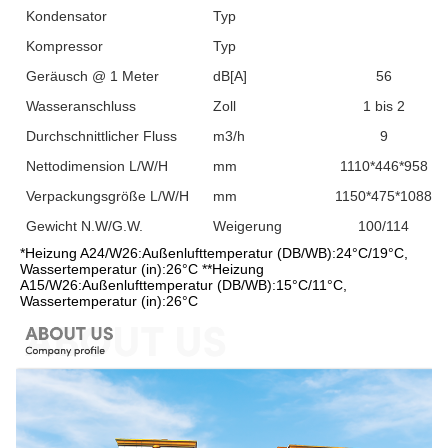
Kondensator
Typ
Kompressor
Typ
Geräusch @ 1 Meter
dB[A]
56
Wasseranschluss
Zoll
1 bis 2
Durchschnittlicher Fluss
m3/h
9
Nettodimension L/W/H
mm
1110*446*958
Verpackungsgröße L/W/H
mm
1150*475*1088
Gewicht N.W/G.W.
Weigerung
100/114
*Heizung A24/W26:Außenlufttemperatur (DB/WB):24°C/19°C, 
Wassertemperatur (in):26°C **Heizung 
A15/W26:Außenlufttemperatur (DB/WB):15°C/11°C, 
Wassertemperatur (in):26°C