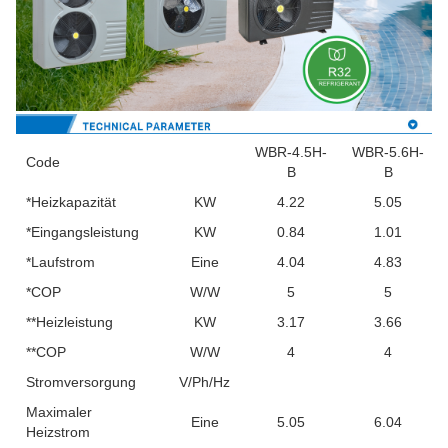
WBR-4.5H-
WBR-5.6H-
Code
B
B
*Heizkapazität
KW
4.22
5.05
*Eingangsleistung
KW
0.84
1.01
*Laufstrom
Eine
4.04
4.83
*COP
W/W
5
5
**Heizleistung
KW
3.17
3.66
**COP
W/W
4
4
Stromversorgung
V/Ph/Hz
Maximaler
Eine
5.05
6.04
Heizstrom