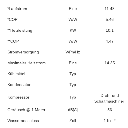
*Laufstrom
Eine
11.48
*COP
W/W
5.46
**Heizleistung
KW
10.1
**COP
W/W
4.47
Stromversorgung
V/Ph/Hz
Maximaler Heizstrom
Eine
14.35
Kühlmittel
Typ
Kondensator
Typ
Dreh- und
Kompressor
Typ
Schaltmaschinen
Geräusch @ 1 Meter
dB[A]
56
Wasseranschluss
Zoll
1 bis 2