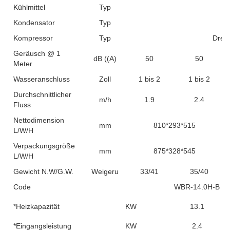
Kühlmittel
Typ
Kondensator
Typ
Kompressor
Typ
Dreh
Geräusch @ 1
dB ((A)
50
50
Meter
Wasseranschluss
Zoll
1 bis 2
1 bis 2
Durchschnittlicher
m/h
1.9
2.4
Fluss
Nettodimension
mm
810*293*515
L/W/H
Verpackungsgröße
mm
875*328*545
L/W/H
Gewicht N.W/G.W.
Weigerung
33/41
35/40
Code
WBR-14.0H-B
*Heizkapazität
KW
13.1
*Eingangsleistung
KW
2.4