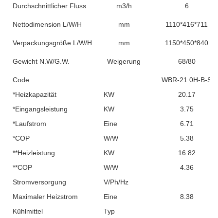
Durchschnittlicher Fluss
m3/h
6
Nettodimension L/W/H
mm
1110*416*711
Verpackungsgröße L/W/H
mm
1150*450*840
Gewicht N.W/G.W.
Weigerung
68/80
Code
WBR-21.0H-B-S
*Heizkapazität
KW
20.17
*Eingangsleistung
KW
3.75
*Laufstrom
Eine
6.71
*COP
W/W
5.38
**Heizleistung
KW
16.82
**COP
W/W
4.36
Stromversorgung
V/Ph/Hz
Maximaler Heizstrom
Eine
8.38
Kühlmittel
Typ