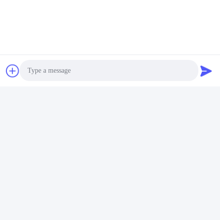
Photo
Video Call
Audio Call