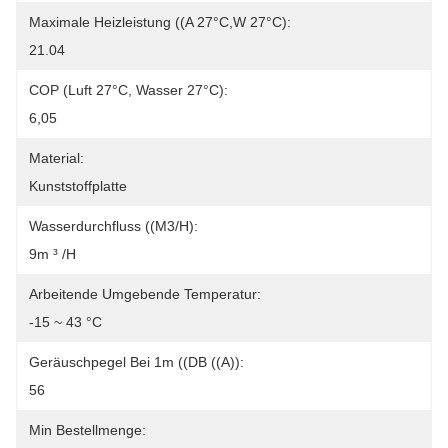
Maximale Heizleistung ((A 27°C,W 27°C):
21.04
COP (Luft 27°C, Wasser 27°C):
6,05
Material:
Kunststoffplatte
Wasserdurchfluss ((m3/h):
9m ³ /h
Arbeitende Umgebende Temperatur:
-15 ~ 43 °C
Geräuschpegel Bei 1m ((dB ((A)):
56
Min Bestellmenge: