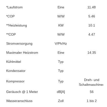
*Laufstrom
Eine
11.48
*COP
W/W
5.46
**Heizleistung
KW
10.1
**COP
W/W
4.47
Stromversorgung
V/Ph/Hz
Maximaler Heizstrom
Eine
14.35
Kühlmittel
Typ
Kondensator
Typ
Dreh- und
Kompressor
Typ
Schaltmaschinen
Geräusch @ 1 Meter
dB[A]
56
Wasseranschluss
Zoll
1 bis 2