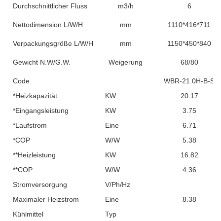
Durchschnittlicher Fluss
m3/h
6
Nettodimension L/W/H
mm
1110*416*711
Verpackungsgröße L/W/H
mm
1150*450*840
Gewicht N.W/G.W.
Weigerung
68/80
Code
WBR-21.0H-B-S
*Heizkapazität
KW
20.17
*Eingangsleistung
KW
3.75
*Laufstrom
Eine
6.71
*COP
W/W
5.38
**Heizleistung
KW
16.82
**COP
W/W
4.36
Stromversorgung
V/Ph/Hz
Maximaler Heizstrom
Eine
8.38
Kühlmittel
Typ