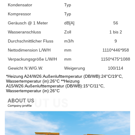
Kondensator
Typ
Kompressor
Typ
Geräusch @ 1 Meter
dB[A]
56
Wasseranschluss
Zoll
1 bis 2
Durchschnittlicher Fluss
m3/h
9
Nettodimension L/W/H
mm
1110*446*958
Verpackungsgröße L/W/H
mm
1150*475*1088
Gewicht N.W/G.W.
Weigerung
100/114
*Heizung A24/W26:Außenlufttemperatur (DB/WB):24°C/19°C, 
Wassertemperatur (in):26°C **Heizung 
A15/W26:Außenlufttemperatur (DB/WB):15°C/11°C, 
Wassertemperatur (in):26°C