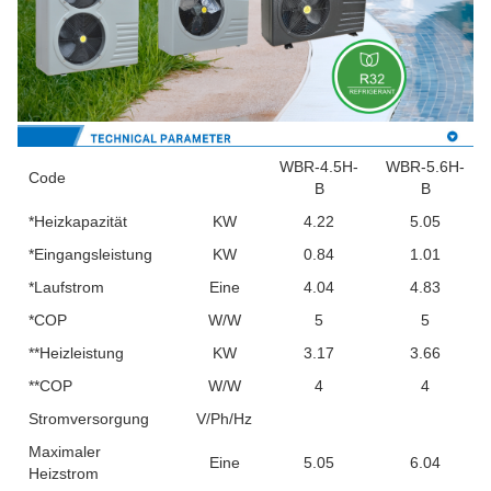
WBR-4.5H-
WBR-5.6H-
Code
B
B
*Heizkapazität
KW
4.22
5.05
*Eingangsleistung
KW
0.84
1.01
*Laufstrom
Eine
4.04
4.83
*COP
W/W
5
5
**Heizleistung
KW
3.17
3.66
**COP
W/W
4
4
Stromversorgung
V/Ph/Hz
Maximaler
Eine
5.05
6.04
Heizstrom