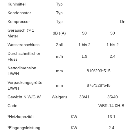
Kühlmittel
Typ
Kondensator
Typ
Kompressor
Typ
Dreh
Geräusch @ 1
dB ((A)
50
50
Meter
Wasseranschluss
Zoll
1 bis 2
1 bis 2
Durchschnittlicher
m/h
1.9
2.4
Fluss
Nettodimension
mm
810*293*515
L/W/H
Verpackungsgröße
mm
875*328*545
L/W/H
Gewicht N.W/G.W.
Weigerung
33/41
35/40
Code
WBR-14.0H-B
*Heizkapazität
KW
13.1
*Eingangsleistung
KW
2.4