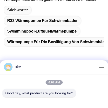
Stichworte:
R32 Wärmepumpe Für Schwimmbäder
Swimmingpool-Luftquellwärmepumpe
Wärmepumpe Für Die Bewältigung Von Schwimmbäde
Luke
Schnelle Kontaktaufnahme
6:08 AM
Adresse
- Nein. Ich weiß nicht.34, South Road, Yongfeng Industrial
Good day, what product are you looking for?
Park, Shunde District, Foshan 528000, Provinz Guangdong,
Volksrepublik China