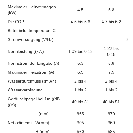
Maximaler Heizvermögen
4.5
5.8
(kW)
Die COP
4.5 bis 5.6
4.7 bis 6.2
Betriebslufttemperatur °C
Stromversorgung (V/Hz)
22
1.22 bis
Nennleistung ((kW)
1.09 bis 0.13
0.15
Nennstrom der Eingabe (A)
5.3
5.8
Maximaler Heizstrom (A)
6.9
7.5
Wasserdurchfluss ((m3/h)
2 bis 4
2 bis 4
Wasserverbindung
1 bis 2
1 bis 2
Geräuschpegel bei 1m ((dB
40 bis 51
40 bis 51
((A))
L (mm)
965
970
Nettodimension
W(mm)
305
360
H (mm)
560
585