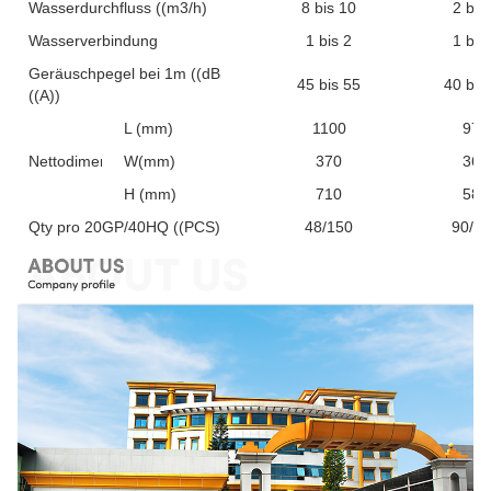
Wasserdurchfluss ((m3/h)
8 bis 10
2 bis
Wasserverbindung
1 bis 2
1 bis
Geräuschpegel bei 1m ((dB
45 bis 55
40 bis
((A))
L (mm)
1100
970
Nettodimension
W(mm)
370
360
H (mm)
710
585
Qty pro 20GP/40HQ ((PCS)
48/150
90/2