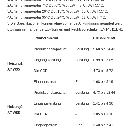
2Außenlufttemperatur 7°C DB, 6°C WB; EWT 47°C, LWT 55°C.
3Außenlufttemperatur 20°C DB, 15°C WB; EWT 15°C, LWT 55°C.
4Außenlufttemperatur 35°C DB, 24°C WB; EWT 12°C, LWT 7°C.
5.Die Spezifikationen können ohne vorherige Ankündigung geändert werden.
6.Zusammenhängende EU-Normen und Rechtsvorschriften:EN14511,EN148
Marktmodell
DHBM-14TIW
D
Produktionskapazität
Leistung
5.68 bis 14.43
7.
Eingangsleistung
Leistung
0.99 bis 3.05
1.
Heizung1
A7 W35
Die COP
-
4.73 bis 5.72
4.
Eingangsstrom
Eine
1.68 bis 5.19
2.
Produktionskapazität
Leistung
4.73 bis 12.44
6.
Eingangsleistung
Leistung
1.41 bis 4.36
1.
Heizung2
A7 W55
Die COP
-
2.85 bis 3.36
2.
Eingangsstrom
Eine
2.40 bis 7.41
8.