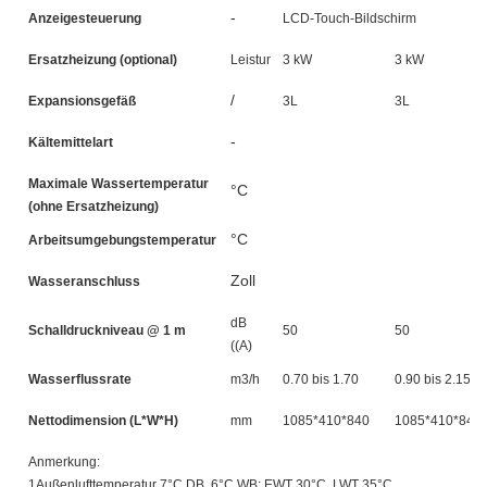
-
Anzeigesteuerung
LCD-Touch-Bildschirm
Ersatzheizung (optional)
Leistung
3 kW
3 kW
/
Expansionsgefäß
3L
3L
-
Kältemittelart
Maximale Wassertemperatur
°C
(ohne Ersatzheizung)
°C
Arbeitsumgebungstemperatur
Zoll
Wasseranschluss
dB
Schalldruckniveau @ 1 m
50
50
((A)
Wasserflussrate
m3/h
0.70 bis 1.70
0.90 bis 2.15
Nettodimension (L*W*H)
mm
1085*410*840
1085*410*840
Anmerkung:
1Außenlufttemperatur 7°C DB, 6°C WB; EWT 30°C, LWT 35°C.