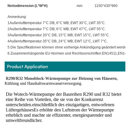
Nettodimension (L*W*H)
mm
1150*430*960
1
Anmerkung:
1Außenlufttemperatur 7°C DB, 6°C WB; EWT 30°C, LWT 35°C.
2Außenlufttemperatur 7°C DB, 6°C WB; EWT 47°C, LWT 55°C.
3Außenlufttemperatur 20°C DB, 15°C WB; EWT 15°C, LWT 55°C.
4Außenlufttemperatur 35°C DB, 24°C WB; EWT 12°C, LWT 7°C.
5.Die Spezifikationen können ohne vorherige Ankündigung geändert werden.
6.Zusammenhängende EU-Normen und Rechtsvorschriften:EN14511,EN148
R290/R32 Monoblock-Wärmepumpe zur Heizung von Häusern,
Kühlung und Haushaltswarmwasserversorgung.
Die Wotech-Wärmepumpe der Baureihen R290 und R32 bietet 
eine Reihe von Vorteilen, die sie von der Konkurrenz 
unterscheiden.einschließlich des einzigartigen, entworfenen 
LüftergehäusesEs erhöhte den Luftstrom der Wärmepumpe 
erheblich und machte sie effizienter, energiesparender und 
umweltfreundlicher.