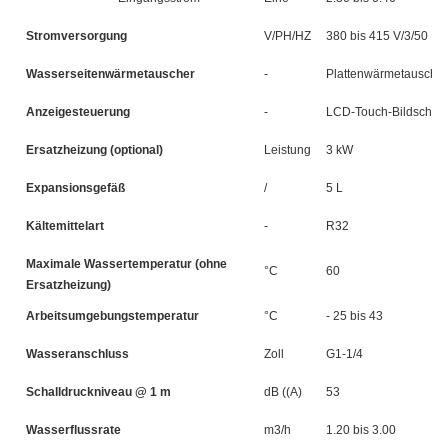
Stromversorgung
V/PH/HZ
380 bis 415 V/3/50 Hz
Wasserseitenwärmetauscher
-
Plattenwärmetauscher
Anzeigesteuerung
-
LCD-Touch-Bildschir
Ersatzheizung (optional)
Leistung
3 kW
3
Expansionsgefäß
/
5 L
5 
Kältemittelart
-
R32
Maximale Wassertemperatur (ohne
°C
60
Ersatzheizung)
Arbeitsumgebungstemperatur
°C
- 25 bis 43
Wasseranschluss
Zoll
G1-1/4
Schalldruckniveau @ 1 m
dB ((A)
53
5
Wasserflussrate
m3/h
1.20 bis 3.00
1.