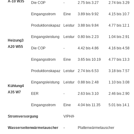
A-10 W35
Die COP
-
2.75 bis 3.27
2.74 bis 3.29
Eingangsstrom
Eine
3.89 bis 9.92
4.15 bis 10.70
Produktionskapazität
Leistung
3.88 bis 9.84
4.77 bis 12.12
Eingangsleistung
Leistung
0.80 bis 2.23
1.04 bis 2.91
Heizung3
A20 W55
Die COP
-
4.42 bis 4.86
4.16 bis 4.58
Eingangsstrom
Eine
3.65 bis 10.19
4.77 bis 13.33
Produktionskapazität
Leistung
2.74 bis 6.53
3.18 bis 7.57
Eingangsleistung
Leistung
0.88 bis 2.48
1.10 bis 3.08
Kühlung4
A35 W7
EER
-
2.63 bis 3.10
2.46 bis 2.90
Eingangsstrom
Eine
4.04 bis 11.35
5.01 bis 14.10
Stromversorgung
V/PH/HZ
-
Wasserseitenwärmetauscher
Plattenwärmetauscher