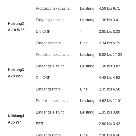
Produktionskapazität
Leistung
4.59 bis 9.71
5.
Eingangsleistung
Leistung
1.38 bis 3.41
1.
Heizung2
A-10 W35
Die COP
-
2.85 bis 3.33
2.
Eingangsstrom
Eine
2.34 bis 5.79
2.
Produktionskapazität
Leistung
6.82 bis 17.32
8.
Eingangsleistung
Leistung
1.38 bis 3.87
1.
Heizung3
A20 W55
Die COP
-
4.48 bis 4.93
4.
Eingangsstrom
Eine
2.35 bis 6.58
3.
Produktionskapazität
Leistung
4.62 bis 11.01
5.
Eingangsleistung
Leistung
1.35 bis 3.80
1.
Kühlung4
A35 W7
EER
-
2.90 bis 3.42
2.
Eingangsstrom
Eine
2.30 bis 6.46
3.