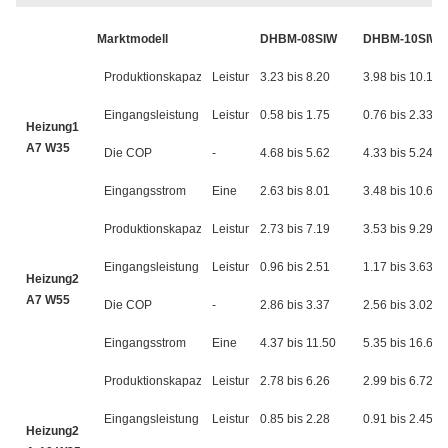
Marktmodell
DHBM-08SIW
DHBM-10SIW
Produktionskapazität
Leistung
3.23 bis 8.20
3.98 bis 10.10
Eingangsleistung
Leistung
0.58 bis 1.75
0.76 bis 2.33
Heizung1
A7 W35
Die COP
-
4.68 bis 5.62
4.33 bis 5.24
Eingangsstrom
Eine
2.63 bis 8.01
3.48 bis 10.66
Produktionskapazität
Leistung
2.73 bis 7.19
3.53 bis 9.29
Eingangsleistung
Leistung
0.96 bis 2.51
1.17 bis 3.63
Heizung2
A7 W55
Die COP
-
2.86 bis 3.37
2.56 bis 3.02
Eingangsstrom
Eine
4.37 bis 11.50
5.35 bis 16.61
Produktionskapazität
Leistung
2.78 bis 6.26
2.99 bis 6.72
Eingangsleistung
Leistung
0.85 bis 2.28
0.91 bis 2.45
Heizung2