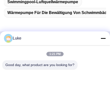
Swimmingpool-Luftquellwärmepumpe
Wärmepumpe Für Die Bewältigung Von Schwimmbäde
Luke
Schnelle Kontaktaufnahme
1:21 PM
Adresse
- Nein. Ich weiß nicht.34, South Road, Yongfeng Industrial
Good day, what product are you looking for?
Park, Shunde District, Foshan 528000, Provinz Guangdong,
Volksrepublik China
Telefon
86-757-22860323
E-Mail
luke@ecoheat-pump.com