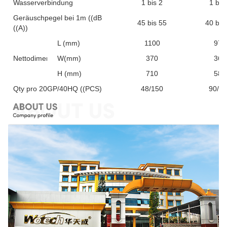
Wasserverbindung
1 bis 2
1 bis
Geräuschpegel bei 1m ((dB
45 bis 55
40 bis
((A))
L (mm)
1100
970
Nettodimension
W(mm)
370
360
H (mm)
710
585
Qty pro 20GP/40HQ ((PCS)
48/150
90/2