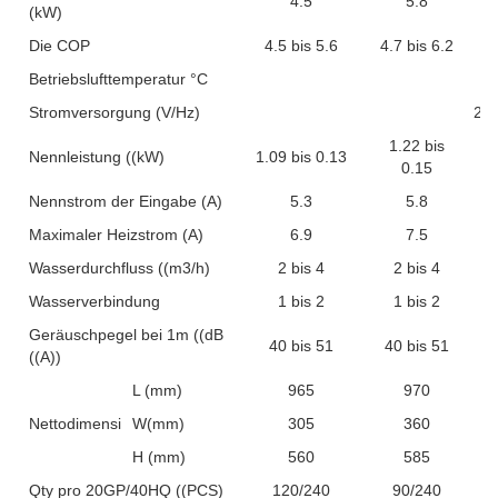
4.5
5.8
(kW)
Die COP
4.5 bis 5.6
4.7 bis 6.2
Betriebslufttemperatur °C
Stromversorgung (V/Hz)
22
1.22 bis
Nennleistung ((kW)
1.09 bis 0.13
0.15
Nennstrom der Eingabe (A)
5.3
5.8
Maximaler Heizstrom (A)
6.9
7.5
Wasserdurchfluss ((m3/h)
2 bis 4
2 bis 4
Wasserverbindung
1 bis 2
1 bis 2
Geräuschpegel bei 1m ((dB
40 bis 51
40 bis 51
((A))
L (mm)
965
970
Nettodimension
W(mm)
305
360
H (mm)
560
585
Qty pro 20GP/40HQ ((PCS)
120/240
90/240