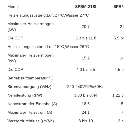
Modell
SPBM-21SI
SPBM-2
Heizleistungszustand:Luft 27°C,Wasser 27°C
Maximaler Heizvermögen
20.7
21.2
(kW)
Die COP
5.3 bis 11.8
5.5 bis 
Heizleistungszustand:Luft 15°C,Wasser 26°C
Maximaler Heizvermögen
15.2
16.1
(kW)
Die COP
4.3 bis 6.5
4.5 bis
Betriebslufttemperatur °C
Stromversorgung (V/Hz)
220-240V/1Ph/50Hz
Nennleistung ((kW)
3.88 bis 0.44
1.22 bis
Nennstrom der Eingabe (A)
18.6
5.8
Maximaler Heizstrom (A)
24.1
7.5
Wasserdurchfluss ((m3/h)
8 bis 10
2 bis