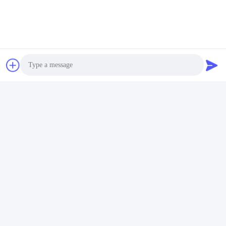
Photo
Video Call
Audio Call