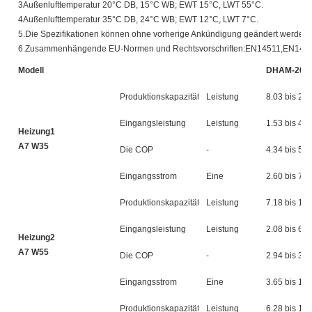
3Außenlufttemperatur 20°C DB, 15°C WB; EWT 15°C, LWT 55°C.
4Außenlufttemperatur 35°C DB, 24°C WB; EWT 12°C, LWT 7°C.
5.Die Spezifikationen können ohne vorherige Ankündigung geändert werden.
6.Zusammenhängende EU-Normen und Rechtsvorschriften:EN14511,EN148
Modell
DHAM-20T
Produktionskapazität
Leistung
8.03 bis 20.
Eingangsleistung
Leistung
1.53 bis 4.7
Heizung1
A7 W35
Die COP
-
4.34 bis 5.2
Eingangsstrom
Eine
2.60 bis 7.9
Produktionskapazität
Leistung
7.18 bis 19.
Eingangsleistung
Leistung
2.08 bis 6.6
Heizung2
A7 W55
Die COP
-
2.94 bis 3.4
Eingangsstrom
Eine
3.65 bis 11.
Produktionskapazität
Leistung
6.28 bis 14.