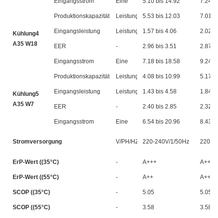
Eingangsstrom
Eine
5.10 bis 14.92
7.24 b
Produktionskapazität
Leistung
5.53 bis 12.03
7.01 b
Eingangsleistung
Leistung
1.57 bis 4.06
2.02 b
Kühlung4
A35 W18
EER
-
2.96 bis 3.51
2.87 b
Eingangsstrom
Eine
7.18 bis 18.58
9.24 b
Produktionskapazität
Leistung
4.08 bis 10.99
5.17 b
Eingangsleistung
Leistung
1.43 bis 4.58
1.84 b
Kühlung5
A35 W7
EER
-
2.40 bis 2.85
2.32 b
Eingangsstrom
Eine
6.54 bis 20.96
8.43 b
Stromversorgung
V/PH/HZ
220-240V/1/50Hz
220-2
ErP-Wert ((35°C)
-
A+++
A+++
ErP-Wert ((55°C)
-
A++
A++
SCOP ((35°C)
-
5.05
5.05
SCOP ((55°C)
-
3.58
3.58