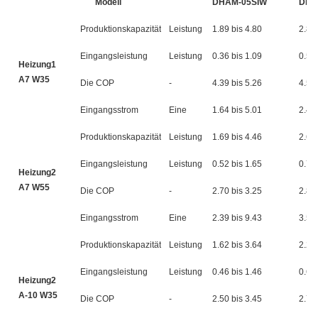
Modell
DHAM-05SIW
DHA
Produktionskapazität
Leistung
1.89 bis 4.80
2.84 
Eingangsleistung
Leistung
0.36 bis 1.09
0.52 
Heizung1
A7 W35
Die COP
-
4.39 bis 5.26
4.59 
Eingangsstrom
Eine
1.64 bis 5.01
2.41 
Produktionskapazität
Leistung
1.69 bis 4.46
2.64 
Eingangsleistung
Leistung
0.52 bis 1.65
0.77 
Heizung2
A7 W55
Die COP
-
2.70 bis 3.25
2.89 
Eingangsstrom
Eine
2.39 bis 9.43
3.54
Produktionskapazität
Leistung
1.62 bis 3.64
2.21 
Eingangsleistung
Leistung
0.46 bis 1.46
0.60 
Heizung2
A-10 W35
Die COP
-
2.50 bis 3.45
2.70 