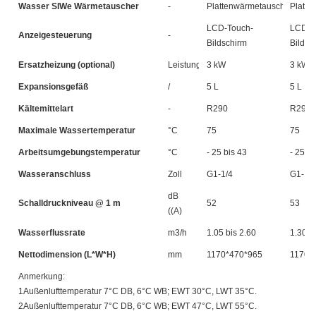
Wasser SIWe Wärmetauscher
-
Plattenwärmetauscher
Platte
LCD-Touch-
LCD-T
Anzeigesteuerung
-
Bildschirm
Bildsc
Ersatzheizung (optional)
Leistung
3 kW
3 kW
Expansionsgefäß
/
5 L
5 L
Kältemittelart
-
R290
R290
Maximale Wassertemperatur
°C
75
75
Arbeitsumgebungstemperatur
°C
- 25 bis 43
- 25 bi
Wasseranschluss
Zoll
G1-1/4
G1-1/4
dB
Schalldruckniveau @ 1 m
52
53
((A)
Wasserflussrate
m3/h
1.05 bis 2.60
1.30 b
Nettodimension (L*W*H)
mm
1170*470*965
1170*
Anmerkung:
1Außenlufttemperatur 7°C DB, 6°C WB; EWT 30°C, LWT 35°C.
2Außenlufttemperatur 7°C DB, 6°C WB; EWT 47°C, LWT 55°C.