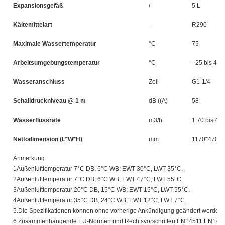
Expansionsgefäß
/
5 L
Kältemittelart
-
R290
Maximale Wassertemperatur
°C
75
Arbeitsumgebungstemperatur
°C
- 25 bis 43
Wasseranschluss
Zoll
G1-1/4
Schalldruckniveau @ 1 m
dB ((A)
58
Wasserflussrate
m3/h
1.70 bis 4.3
Nettodimension (L*W*H)
mm
1170*470*
Anmerkung:
1Außenlufttemperatur 7°C DB, 6°C WB; EWT 30°C, LWT 35°C.
2Außenlufttemperatur 7°C DB, 6°C WB; EWT 47°C, LWT 55°C.
3Außenlufttemperatur 20°C DB, 15°C WB; EWT 15°C, LWT 55°C.
4Außenlufttemperatur 35°C DB, 24°C WB; EWT 12°C, LWT 7°C.
5.Die Spezifikationen können ohne vorherige Ankündigung geändert werden.
6.Zusammenhängende EU-Normen und Rechtsvorschriften:EN14511,EN148