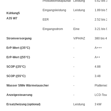
Produktionskapazität
Leistung
5.62 bis 14.
Eingangsleistung
Leistung
1.89 bis 5.6
Kühlung5
A35 W7
EER
-
2.52 bis 2.9
Eingangsstrom
Eine
3.21 bis 9.6
Stromversorgung
V/PH/HZ
380 bis 415
ErP-Wert ((35°C)
-
A+++
ErP-Wert ((55°C)
-
A++
SCOP ((35°C)
-
4.88
SCOP ((55°C)
-
3.48
Wasser SIWe Wärmetauscher
-
Plattenwär
Anzeigesteuerung
-
LCD-Touch-
Ersatzheizung (optional)
Leistung
3 kW