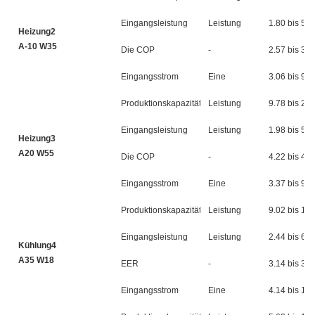
Eingangsleistung
Leistung
1.80 bis 5.5
Heizung2
A-10 W35
Die COP
-
2.57 bis 3.4
Eingangsstrom
Eine
3.06 bis 9.3
Produktionskapazität
Leistung
9.78 bis 24.
Eingangsleistung
Leistung
1.98 bis 5.8
Heizung3
A20 W55
Die COP
-
4.22 bis 4.9
Eingangsstrom
Eine
3.37 bis 9.8
Produktionskapazität
Leistung
9.02 bis 18.
Eingangsleistung
Leistung
2.44 bis 6.0
Kühlung4
A35 W18
EER
-
3.14 bis 3.6
Eingangsstrom
Eine
4.14 bis 10.