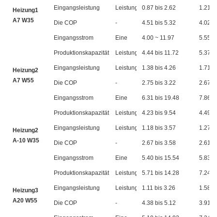
Eingangsleistung
Leistung
0.87 bis 2.62
1.21 b
Heizung1
A7 W35
Die COP
-
4.51 bis 5.32
4.02 b
Eingangsstrom
Eine
4.00 ~ 11.97
5.55 b
Produktionskapazität
Leistung
4.44 bis 11.72
5.37 b
Eingangsleistung
Leistung
1.38 bis 4.26
1.71 b
Heizung2
A7 W55
Die COP
-
2.75 bis 3.22
2.67 b
Eingangsstrom
Eine
6.31 bis 19.48
7.86 b
Produktionskapazität
Leistung
4.23 bis 9.54
4.49 b
Eingangsleistung
Leistung
1.18 bis 3.57
1.27 b
Heizung2
A-10 W35
Die COP
-
2.67 bis 3.58
2.61 b
Eingangsstrom
Eine
5.40 bis 15.54
5.83 b
Produktionskapazität
Leistung
5.71 bis 14.28
7.24 b
Eingangsleistung
Leistung
1.11 bis 3.26
1.58 b
Heizung3
A20 W55
Die COP
-
4.38 bis 5.12
3.91 b