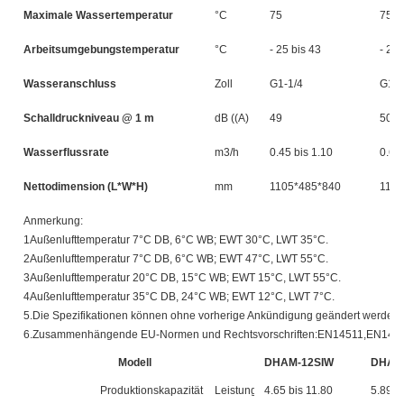
Maximale Wassertemperatur
°C
75
75
Arbeitsumgebungstemperatur
°C
- 25 bis 43
- 25 
Wasseranschluss
Zoll
G1-1/4
G1-1
Schalldruckniveau @ 1 m
dB ((A)
49
50
Wasserflussrate
m3/h
0.45 bis 1.10
0.60 
Nettodimension (L*W*H)
mm
1105*485*840
1105
Anmerkung:
1Außenlufttemperatur 7°C DB, 6°C WB; EWT 30°C, LWT 35°C.
2Außenlufttemperatur 7°C DB, 6°C WB; EWT 47°C, LWT 55°C.
3Außenlufttemperatur 20°C DB, 15°C WB; EWT 15°C, LWT 55°C.
4Außenlufttemperatur 35°C DB, 24°C WB; EWT 12°C, LWT 7°C.
5.Die Spezifikationen können ohne vorherige Ankündigung geändert werden.
6.Zusammenhängende EU-Normen und Rechtsvorschriften:EN14511,EN148
Modell
DHAM-12SIW
DHAM
Produktionskapazität
Leistung
4.65 bis 11.80
5.89 b