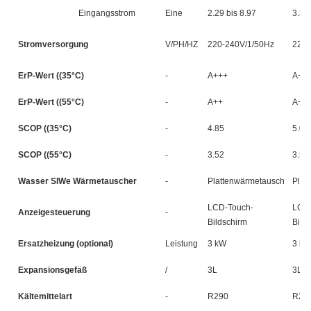
Eingangsstrom
Eine
2.29 bis 8.97
3.36
Stromversorgung
V/PH/HZ
220-240V/1/50Hz
220-
ErP-Wert ((35°C)
-
A+++
A++
ErP-Wert ((55°C)
-
A++
A++
SCOP ((35°C)
-
4.85
5.07
SCOP ((55°C)
-
3.52
3.51
Wasser SIWe Wärmetauscher
-
Plattenwärmetauscher
Plat
LCD-Touch-
LCD-
Anzeigesteuerung
-
Bildschirm
Bild
Ersatzheizung (optional)
Leistung
3 kW
3 kW
Expansionsgefäß
/
3L
3L
Kältemittelart
-
R290
R29