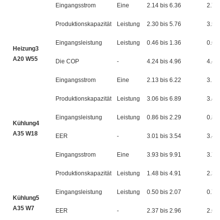
Eingangsstrom
Eine
2.14 bis 6.36
2.77 
Produktionskapazität
Leistung
2.30 bis 5.76
3.51 
Eingangsleistung
Leistung
0.46 bis 1.36
0.68 
Heizung3
A20 W55
Die COP
-
4.24 bis 4.96
4.41 
Eingangsstrom
Eine
2.13 bis 6.22
3.12 
Produktionskapazität
Leistung
3.06 bis 6.89
3.40 
Eingangsleistung
Leistung
0.86 bis 2.29
0.83 
Kühlung4
A35 W18
EER
-
3.01 bis 3.54
3.47 
Eingangsstrom
Eine
3.93 bis 9.91
3.79
Produktionskapazität
Leistung
1.48 bis 4.91
2.30 
Eingangsleistung
Leistung
0.50 bis 2.07
0.73 
Kühlung5
A35 W7
EER
-
2.37 bis 2.96
2.65 