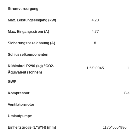
Stromversorgung
Max. Leistungseingang (kW)
4.20
5
Max. Eingangsstrom (A)
4.77
6
Sicherungsbezeichnung (A)
8
Schlüsselkomponenten
Kühlmittel R290 (kg) / CO2-
1.5/0.0045
1.6/
Äquivalent (Tonnen)
GWP
Kompressor
Gleich
Ventilatormotor
Umlaufpumpe
Einheitsgröße (L*W*H) (mm)
1175*505*980