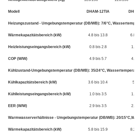
Modell
DHAM-12TIA
DHAM
Heizungszustand - Umgebungstemperatur (DB/WB): 7/6°C, Wassertempera
Wärmekapazitätsbereich (kW)
4.8 bis 13.8
6.8 b
Heizleistungseingangsbereich (kW)
0.8 bis 2.8
1.2 
COP (W/W)
4.9 bis 5.7
4.7 
Kühlzustand-Umgebungstemperatur (DB/WB): 35/24°C, Wassertemperatur
Kühlkapazitätsbereich (kW)
3.6 bis 10.4
5.1
Kühlleistungseingangsbereich (kW)
1.0 bis 3.5
1.5 
EER (W/W)
2.9 bis 3.5
2.8 
Warmwasserverhältnisse - Umgebungstemperatur (DB/WB): 20/15°C,Wasse
Wärmekapazitätsbereich (kW)
5.8 bis 15.9
8.2 b