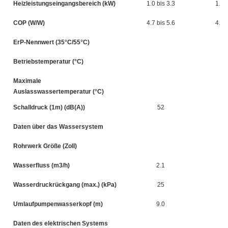
Heizleistungseingangsbereich (kW)
1.0 bis 3.3
1.5 
COP (W/W)
4.7 bis 5.6
4.5 
ErP-Nennwert (35°C/55°C)
Betriebstemperatur (°C)
Maximale
Auslasswassertemperatur (°C)
Schalldruck (1m) (dB(A))
52
Daten über das Wassersystem
Rohrwerk Größe (Zoll)
Wasserfluss (m3/h)
2.1
Wasserdruckrückgang (max.) (kPa)
25
Umlaufpumpenwasserkopf (m)
9.0
Daten des elektrischen Systems