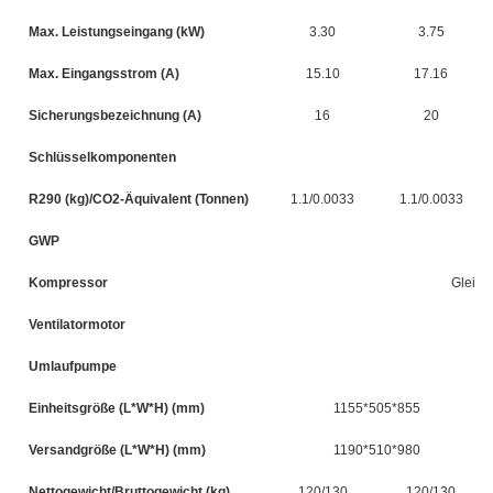
Max. Leistungseingang (kW)
3.30
3.75
Max. Eingangsstrom (A)
15.10
17.16
Sicherungsbezeichnung (A)
16
20
Schlüsselkomponenten
R290 (kg)/CO2-Äquivalent (Tonnen)
1.1/0.0033
1.1/0.0033
GWP
Kompressor
Gleich
Ventilatormotor
Umlaufpumpe
Einheitsgröße (L*W*H) (mm)
1155*505*855
Versandgröße (L*W*H) (mm)
1190*510*980
Nettogewicht/Bruttogewicht (kg)
120/130
120/130