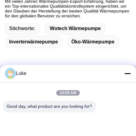
Mit vielen Jahren Wärmepumpen-Export-Erfahrung, haben wir
ein Top-internationales Qualitätskontrollsystem eingerichtet, um
den Glauben der Herstellung der besten Qualität Wärmepumpen
für den globalen Benutzer zu erreichen.
Stichworte:
Wotech Wärmepumpe
Inverterwärmepumpe
Öko-Wärmepumpe
Luke
Schnelle Kontaktaufnahme
10:09 AM
Adresse
- Nein. Ich weiß nicht.34, South Road, Yongfeng Industrial
Good day, what product are you looking for?
Park, Shunde District, Foshan 528000, Provinz Guangdong,
Volksrepublik China
Telefon