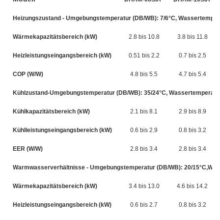
Heizungszustand - Umgebungstemperatur (DB/WB): 7/6°C, Wassertempera
Wärmekapazitätsbereich (kW)
2.8 bis 10.8
3.8 bis 11.8
Heizleistungseingangsbereich (kW)
0.51 bis 2.2
0.7 bis 2.5
COP (W/W)
4.8 bis 5.5
4.7 bis 5.4
Kühlzustand-Umgebungstemperatur (DB/WB): 35/24°C, Wassertemperatur
Kühlkapazitätsbereich (kW)
2.1 bis 8.1
2.9 bis 8.9
Kühlleistungseingangsbereich (kW)
0.6 bis 2.9
0.8 bis 3.2
EER (W/W)
2.8 bis 3.4
2.8 bis 3.4
Warmwasserverhältnisse - Umgebungstemperatur (DB/WB): 20/15°C,Wasse
Wärmekapazitätsbereich (kW)
3.4 bis 13.0
4.6 bis 14.2
Heizleistungseingangsbereich (kW)
0.6 bis 2.7
0.8 bis 3.2