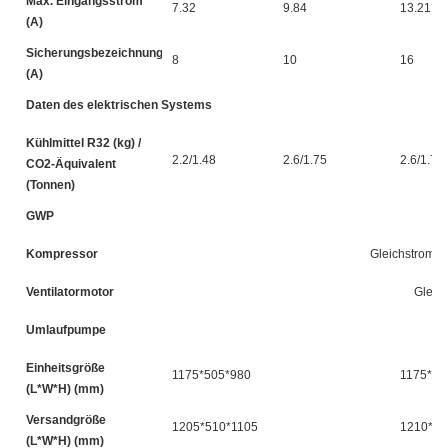
Max. Eingangsstrom
7.32
9.84
13.21
(A)
Sicherungsbezeichnung
8
10
16
(A)
Daten des elektrischen Systems
Kühlmittel R32 (kg) /
2.2/1.48
2.6/1.75
2.6/1.75
CO2-Äquivalent
(Tonnen)
GWP
Kompressor
Gleichstrom-R
Ventilatormotor
Gleic
Umlaufpumpe
Einheitsgröße
1175*505*980
1175*50
(L*W*H) (mm)
Versandgröße
1205*510*1105
1210*54
(L*W*H) (mm)