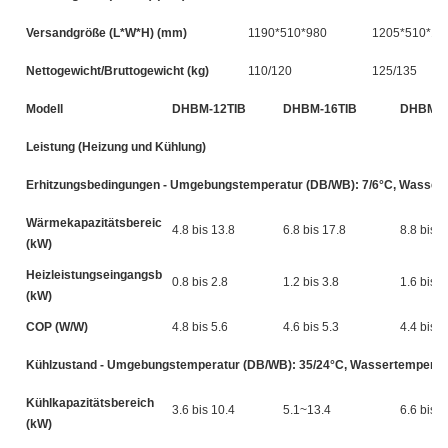
Versandgröße (L*W*H) (mm)
1190*510*980
1205*510*11
Nettogewicht/Bruttogewicht (kg)
110/120
125/135
Modell
DHBM-12TIB
DHBM-16TIB
DHBM-2
Leistung (Heizung und Kühlung)
Erhitzungsbedingungen - Umgebungstemperatur (DB/WB): 7/6°C, Wasserte
Wärmekapazitätsbereich
4.8 bis 13.8
6.8 bis 17.8
8.8 bis 2
(kW)
Heizleistungseingangsbereich
0.8 bis 2.8
1.2 bis 3.8
1.6 bis 5
(kW)
COP (W/W)
4.8 bis 5.6
4.6 bis 5.3
4.4 bis 5
Kühlzustand - Umgebungstemperatur (DB/WB): 35/24°C, Wassertemperatur
Kühlkapazitätsbereich
3.6 bis 10.4
5.1~13.4
6.6 bis 1
(kW)