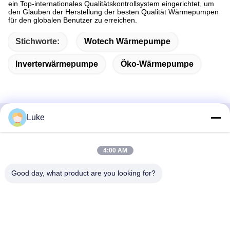
ein Top-internationales Qualitätskontrollsystem eingerichtet, um
den Glauben der Herstellung der besten Qualität Wärmepumpen
für den globalen Benutzer zu erreichen.
Stichworte:
Wotech Wärmepumpe
Inverterwärmepumpe
Öko-Wärmepumpe
Luke
Schnelle Kontaktaufnahme
4:00 AM
Adresse
- Nein. Ich weiß nicht.34, South Road, Yongfeng Industrial
Good day, what product are you looking for?
Park, Shunde District, Foshan 528000, Provinz Guangdong,
Volksrepublik China
Telefon
86-757-22860323