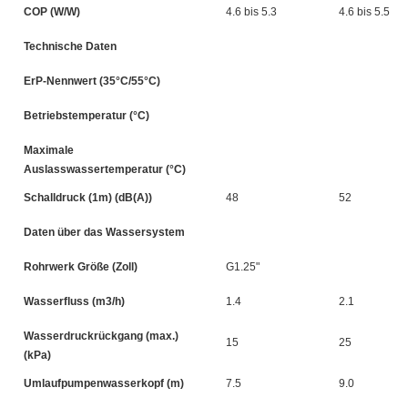
COP (W/W)
4.6 bis 5.3
4.6 bis 5.5
Technische Daten
ErP-Nennwert (35°C/55°C)
Betriebstemperatur (°C)
Maximale
Auslasswassertemperatur (°C)
Schalldruck (1m) (dB(A))
48
52
Daten über das Wassersystem
Rohrwerk Größe (Zoll)
G1.25"
Wasserfluss (m3/h)
1.4
2.1
Wasserdruckrückgang (max.)
15
25
(kPa)
Umlaufpumpenwasserkopf (m)
7.5
9.0