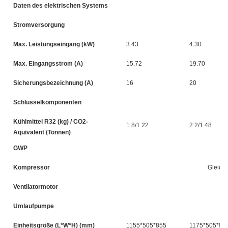
Daten des elektrischen Systems
Stromversorgung
Max. Leistungseingang (kW)
3.43
4.30
Max. Eingangsstrom (A)
15.72
19.70
Sicherungsbezeichnung (A)
16
20
Schlüsselkomponenten
Kühlmittel R32 (kg) / CO2-
1.8/1.22
2.2/1.48
Äquivalent (Tonnen)
GWP
Kompressor
Gleich
Ventilatormotor
Umlaufpumpe
Einheitsgröße (L*W*H) (mm)
1155*505*855
1175*505*98