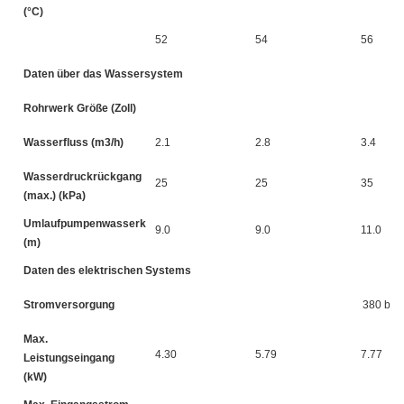
(°C)
52
54
56
Daten über das Wassersystem
Rohrwerk Größe (Zoll)
Wasserfluss (m3/h)
2.1
2.8
3.4
Wasserdruckrückgang
25
25
35
(max.) (kPa)
Umlaufpumpenwasserkopf
9.0
9.0
11.0
(m)
Daten des elektrischen Systems
Stromversorgung
380 bis 
Max.
4.30
5.79
7.77
Leistungseingang
(kW)