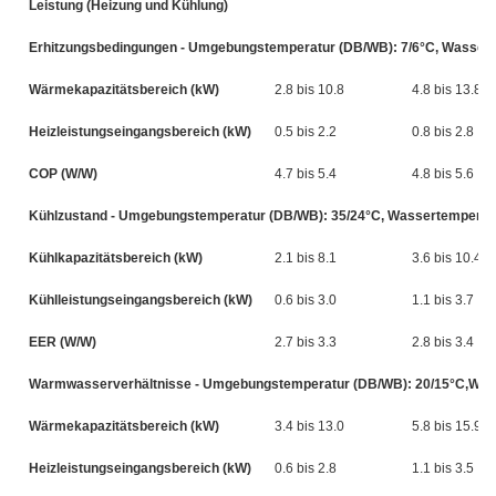
Leistung (Heizung und Kühlung)
Erhitzungsbedingungen - Umgebungstemperatur (DB/WB): 7/6°C, Wasserte
Wärmekapazitätsbereich (kW)
2.8 bis 10.8
4.8 bis 13.8
Heizleistungseingangsbereich (kW)
0.5 bis 2.2
0.8 bis 2.8
COP (W/W)
4.7 bis 5.4
4.8 bis 5.6
Kühlzustand - Umgebungstemperatur (DB/WB): 35/24°C, Wassertemperatur
Kühlkapazitätsbereich (kW)
2.1 bis 8.1
3.6 bis 10.4
Kühlleistungseingangsbereich (kW)
0.6 bis 3.0
1.1 bis 3.7
EER (W/W)
2.7 bis 3.3
2.8 bis 3.4
Warmwasserverhältnisse - Umgebungstemperatur (DB/WB): 20/15°C,Wasse
Wärmekapazitätsbereich (kW)
3.4 bis 13.0
5.8 bis 15.9
Heizleistungseingangsbereich (kW)
0.6 bis 2.8
1.1 bis 3.5