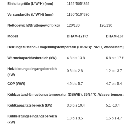
Einheitsgröße (L*W*H) (mm)
1155*505*855
Versandgröße (L*W*H) (mm)
1190*510*980
Nettogewicht/Bruttogewicht (kg)
120/130
120/130
Modell
DHAM-12TIC
DHAM-16TIC
Heizungszustand - Umgebungstemperatur (DB/WB): 7/6°C, Wassertempera
Wärmekapazitätsbereich (kW)
4.8 bis 13.8
6.8 bis 17.8
Heizleistungseingangsbereich
0.8 bis 2.8
1.2 bis 3.7
(kW)
COP (W/W)
4.9 bis 5.7
4.7 bis 5.4
Kühlzustand-Umgebungstemperatur (DB/WB): 35/24°C, Wassertemperatur
Kühlkapazitätsbereich (kW)
3.6 bis 10.4
5.1~13.4
Kühlleistungseingangsbereich
1.0 bis 3.5
1.5 bis 4.7
(kW)