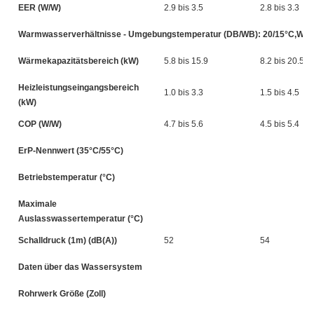
EER (W/W)
2.9 bis 3.5
2.8 bis 3.3
Warmwasserverhältnisse - Umgebungstemperatur (DB/WB): 20/15°C,Wasse
Wärmekapazitätsbereich (kW)
5.8 bis 15.9
8.2 bis 20.5
Heizleistungseingangsbereich
1.0 bis 3.3
1.5 bis 4.5
(kW)
COP (W/W)
4.7 bis 5.6
4.5 bis 5.4
ErP-Nennwert (35°C/55°C)
Betriebstemperatur (°C)
Maximale
Auslasswassertemperatur (°C)
Schalldruck (1m) (dB(A))
52
54
Daten über das Wassersystem
Rohrwerk Größe (Zoll)