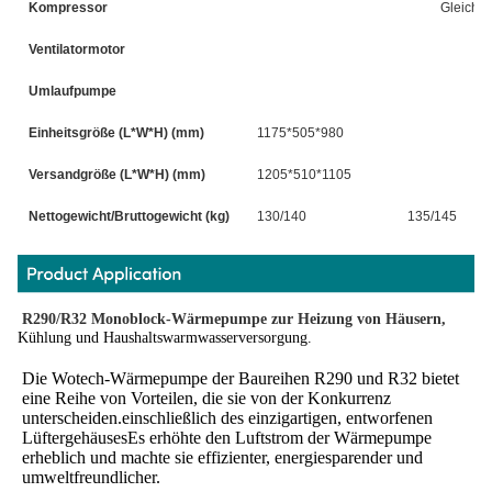
Kompressor
Gleichs
Ventilatormotor
Umlaufpumpe
Einheitsgröße (L*W*H) (mm)
1175*505*980
Versandgröße (L*W*H) (mm)
1205*510*1105
Nettogewicht/Bruttogewicht (kg)
130/140
135/145
R290/R32 Monoblock-Wärmepumpe zur Heizung von Häusern,
Kühlung und Haushaltswarmwasserversorgung.
Die Wotech-Wärmepumpe der Baureihen R290 und R32 bietet 
eine Reihe von Vorteilen, die sie von der Konkurrenz 
unterscheiden.einschließlich des einzigartigen, entworfenen 
LüftergehäusesEs erhöhte den Luftstrom der Wärmepumpe 
erheblich und machte sie effizienter, energiesparender und 
umweltfreundlicher.