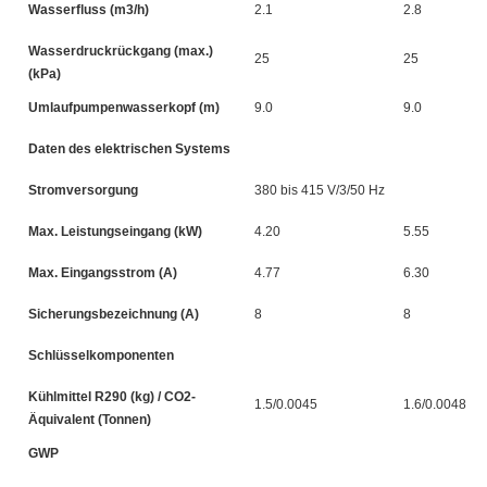
Wasserfluss (m3/h)
2.1
2.8
Wasserdruckrückgang (max.)
25
25
(kPa)
Umlaufpumpenwasserkopf (m)
9.0
9.0
Daten des elektrischen Systems
Stromversorgung
380 bis 415 V/3/50 Hz
Max. Leistungseingang (kW)
4.20
5.55
Max. Eingangsstrom (A)
4.77
6.30
Sicherungsbezeichnung (A)
8
8
Schlüsselkomponenten
Kühlmittel R290 (kg) / CO2-
1.5/0.0045
1.6/0.0048
Äquivalent (Tonnen)
GWP