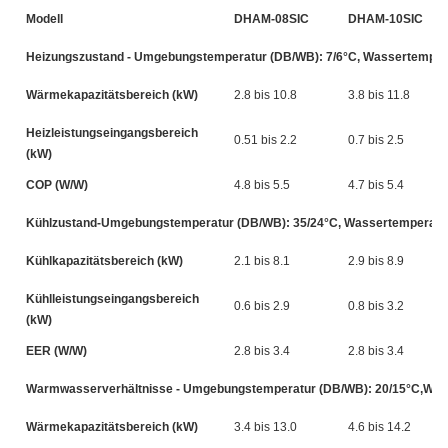
Modell
DHAM-08SIC
DHAM-10SIC
Heizungszustand - Umgebungstemperatur (DB/WB): 7/6°C, Wassertempera
Wärmekapazitätsbereich (kW)
2.8 bis 10.8
3.8 bis 11.8
Heizleistungseingangsbereich
0.51 bis 2.2
0.7 bis 2.5
(kW)
COP (W/W)
4.8 bis 5.5
4.7 bis 5.4
Kühlzustand-Umgebungstemperatur (DB/WB): 35/24°C, Wassertemperatur
Kühlkapazitätsbereich (kW)
2.1 bis 8.1
2.9 bis 8.9
Kühlleistungseingangsbereich
0.6 bis 2.9
0.8 bis 3.2
(kW)
EER (W/W)
2.8 bis 3.4
2.8 bis 3.4
Warmwasserverhältnisse - Umgebungstemperatur (DB/WB): 20/15°C,Wasse
Wärmekapazitätsbereich (kW)
3.4 bis 13.0
4.6 bis 14.2