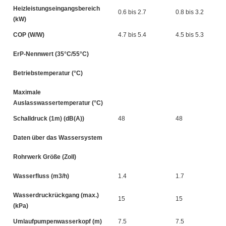
Heizleistungseingangsbereich
0.6 bis 2.7
0.8 bis 3.2
(kW)
COP (W/W)
4.7 bis 5.4
4.5 bis 5.3
ErP-Nennwert (35°C/55°C)
Betriebstemperatur (°C)
Maximale
Auslasswassertemperatur (°C)
Schalldruck (1m) (dB(A))
48
48
Daten über das Wassersystem
Rohrwerk Größe (Zoll)
Wasserfluss (m3/h)
1.4
1.7
Wasserdruckrückgang (max.)
15
15
(kPa)
Umlaufpumpenwasserkopf (m)
7.5
7.5