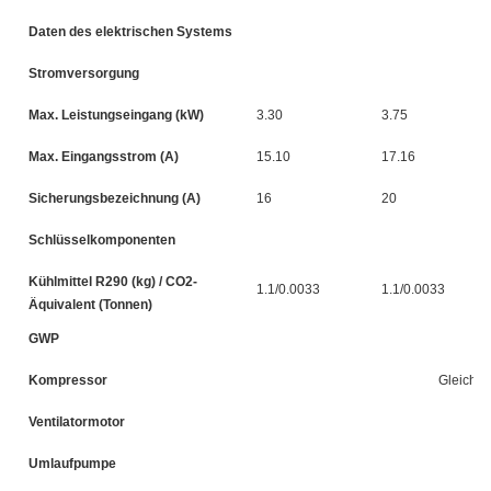
Daten des elektrischen Systems
Stromversorgung
Max. Leistungseingang (kW)
3.30
3.75
Max. Eingangsstrom (A)
15.10
17.16
Sicherungsbezeichnung (A)
16
20
Schlüsselkomponenten
Kühlmittel R290 (kg) / CO2-
1.1/0.0033
1.1/0.0033
Äquivalent (Tonnen)
GWP
Kompressor
Gleichst
Ventilatormotor
Umlaufpumpe