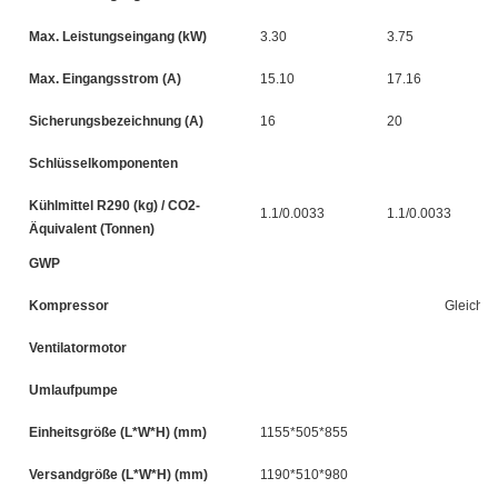
Max. Leistungseingang (kW)
3.30
3.75
Max. Eingangsstrom (A)
15.10
17.16
Sicherungsbezeichnung (A)
16
20
Schlüsselkomponenten
Kühlmittel R290 (kg) / CO2-
1.1/0.0033
1.1/0.0033
Äquivalent (Tonnen)
GWP
Kompressor
Gleichst
Ventilatormotor
Umlaufpumpe
Einheitsgröße (L*W*H) (mm)
1155*505*855
Versandgröße (L*W*H) (mm)
1190*510*980