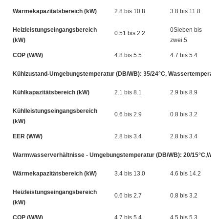
Wärmekapazitätsbereich (kW)
2.8 bis 10.8
3.8 bis 11.8
Heizleistungseingangsbereich
0Sieben bis
0.51 bis 2.2
(kW)
zwei.5
COP (W/W)
4.8 bis 5.5
4.7 bis 5.4
Kühlzustand-Umgebungstemperatur (DB/WB): 35/24°C, Wassertemperatur 
Kühlkapazitätsbereich (kW)
2.1 bis 8.1
2.9 bis 8.9
Kühlleistungseingangsbereich
0.6 bis 2.9
0.8 bis 3.2
(kW)
EER (W/W)
2.8 bis 3.4
2.8 bis 3.4
Warmwasserverhältnisse - Umgebungstemperatur (DB/WB): 20/15°C,Wasse
Wärmekapazitätsbereich (kW)
3.4 bis 13.0
4.6 bis 14.2
Heizleistungseingangsbereich
0.6 bis 2.7
0.8 bis 3.2
(kW)
COP (W/W)
4.7 bis 5.4
4.5 bis 5.3