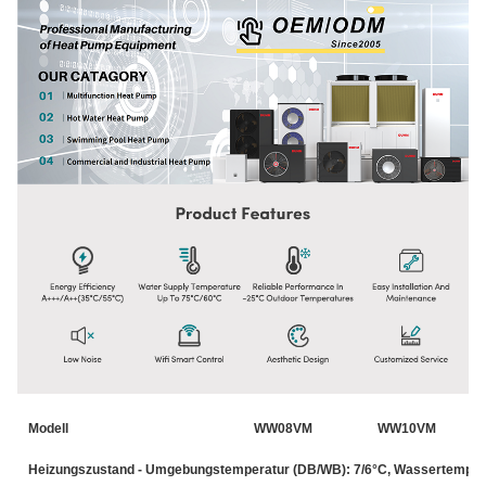
Modell
WW08VM
WW10VM
Heizungszustand - Umgebungstemperatur (DB/WB): 7/6°C, Wassertempera