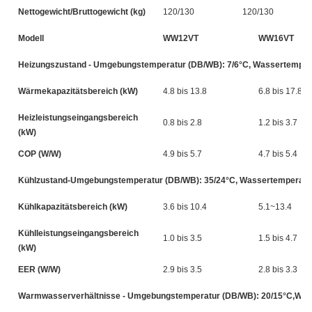
Nettogewicht/Bruttogewicht (kg)
120/130
120/130
Modell
WW12VT
WW16VT
Heizungszustand - Umgebungstemperatur (DB/WB): 7/6°C, Wassertempera
Wärmekapazitätsbereich (kW)
4.8 bis 13.8
6.8 bis 17.8
Heizleistungseingangsbereich
0.8 bis 2.8
1.2 bis 3.7
(kW)
COP (W/W)
4.9 bis 5.7
4.7 bis 5.4
Kühlzustand-Umgebungstemperatur (DB/WB): 35/24°C, Wassertemperatur 
Kühlkapazitätsbereich (kW)
3.6 bis 10.4
5.1~13.4
Kühlleistungseingangsbereich
1.0 bis 3.5
1.5 bis 4.7
(kW)
EER (W/W)
2.9 bis 3.5
2.8 bis 3.3
Warmwasserverhältnisse - Umgebungstemperatur (DB/WB): 20/15°C,Wasse