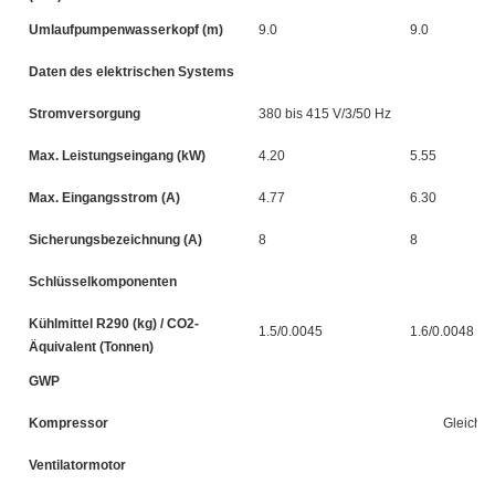
Umlaufpumpenwasserkopf (m)
9.0
9.0
Daten des elektrischen Systems
Stromversorgung
380 bis 415 V/3/50 Hz
Max. Leistungseingang (kW)
4.20
5.55
Max. Eingangsstrom (A)
4.77
6.30
Sicherungsbezeichnung (A)
8
8
Schlüsselkomponenten
Kühlmittel R290 (kg) / CO2-
1.5/0.0045
1.6/0.0048
Äquivalent (Tonnen)
GWP
Kompressor
Gleichs
Ventilatormotor