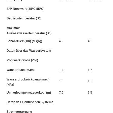
ErP-Nennwert (35°C/55°C)
Betriebstemperatur (°C)
Maximale
Auslasswassertemperatur (°C)
Schalldruck (1m) (dB(A))
48
48
Daten über das Wassersystem
Rohrwerk Größe (Zoll)
Wasserfluss (m3/h)
1.4
1.7
Wasserdruckrückgang (max.)
15
15
(kPa)
Umlaufpumpenwasserkopf (m)
7.5
7.5
Daten des elektrischen Systems
Stromversorgung