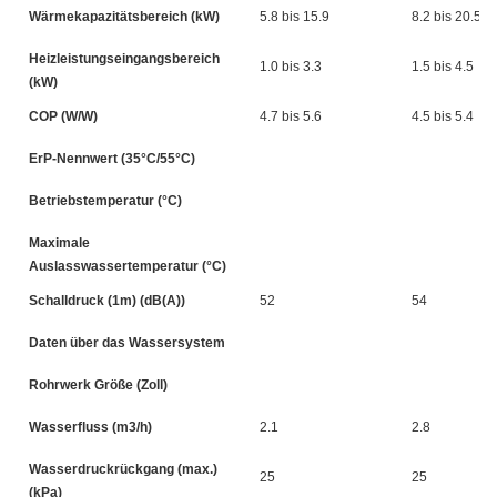
Wärmekapazitätsbereich (kW)
5.8 bis 15.9
8.2 bis 20.5
Heizleistungseingangsbereich
1.0 bis 3.3
1.5 bis 4.5
(kW)
COP (W/W)
4.7 bis 5.6
4.5 bis 5.4
ErP-Nennwert (35°C/55°C)
Betriebstemperatur (°C)
Maximale
Auslasswassertemperatur (°C)
Schalldruck (1m) (dB(A))
52
54
Daten über das Wassersystem
Rohrwerk Größe (Zoll)
Wasserfluss (m3/h)
2.1
2.8
Wasserdruckrückgang (max.)
25
25
(kPa)