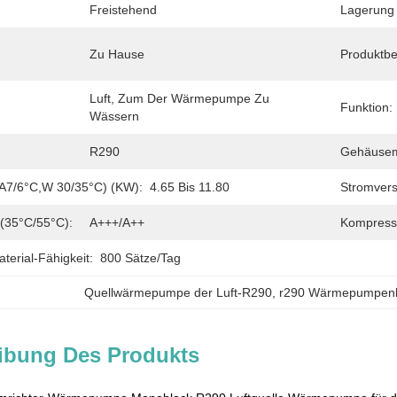
Freistehend
Lagerung 
Zu Hause
Produktbe
Luft, Zum Der Wärmepumpe Zu 
Funktion:
Wässern
R290
Gehäusema
((A7/6°C,W 30/35°C) (kW):
4.65 Bis 11.80
Stromver
(35°C/55°C):
A+++/A++
Kompress
erial-Fähigkeit:
800 Sätze/Tag
Quellwärmepumpe der Luft-R290
, 
r290 Wärmepumpenlu
ibung Des Produkts