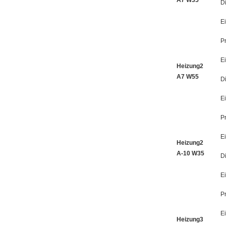
D
E
P
E
Heizung2
A7 W55
D
E
P
E
Heizung2
A-10 W35
D
E
P
E
Heizung3