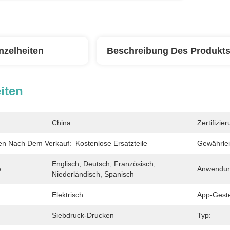
nzelheiten
Beschreibung Des Produkt
iten
China
Zertifizier
gen Nach Dem Verkauf:
Kostenlose Ersatzteile
Gewährlei
Englisch, Deutsch, Französisch, 
:
Anwendun
Niederländisch, Spanisch
Elektrisch
App-Geste
Siebdruck-Drucken
Typ: