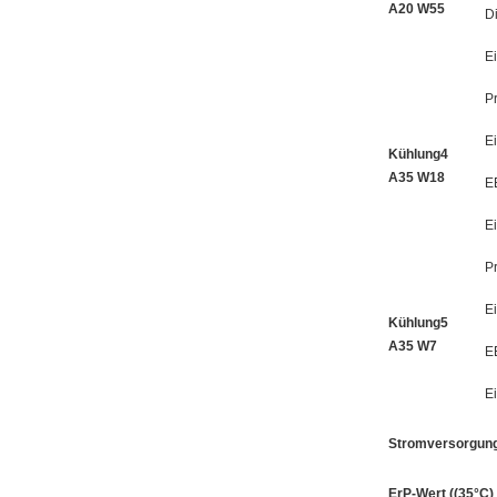
A20 W55
D
E
P
E
Kühlung4
A35 W18
E
E
P
E
Kühlung5
A35 W7
E
E
Stromversorgun
ErP-Wert ((35°C)