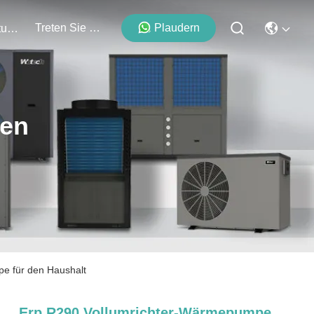
Treten Sie Mit Uns In Verbindung
Plaudern
Veranstaltungen
ten
e für den Haushalt
Erp R290 Vollumrichter-Wärmepumpe