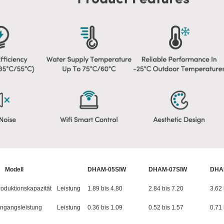
Modell
DHAM-05SIW
DHAM-07SIW
DHA
roduktionskapazität
Leistung
1.89 bis 4.80
2.84 bis 7.20
3.62 
ingangsleistung
Leistung
0.36 bis 1.09
0.52 bis 1.57
0.71 