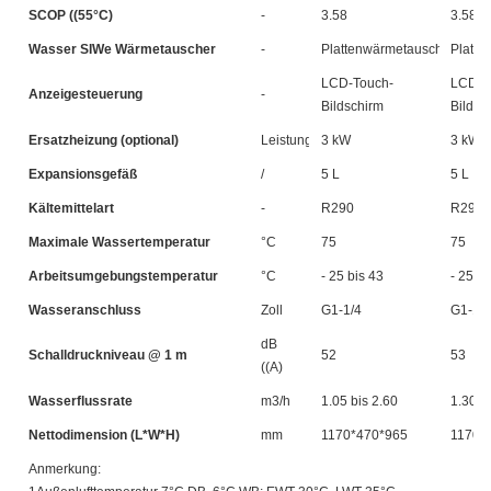
SCOP ((55°C)
-
3.58
3.58
Wasser SIWe Wärmetauscher
-
Plattenwärmetauscher
Platte
LCD-Touch-
LCD-T
Anzeigesteuerung
-
Bildschirm
Bildsc
Ersatzheizung (optional)
Leistung
3 kW
3 kW
Expansionsgefäß
/
5 L
5 L
Kältemittelart
-
R290
R290
Maximale Wassertemperatur
°C
75
75
Arbeitsumgebungstemperatur
°C
- 25 bis 43
- 25 bi
Wasseranschluss
Zoll
G1-1/4
G1-1/4
dB
Schalldruckniveau @ 1 m
52
53
((A)
Wasserflussrate
m3/h
1.05 bis 2.60
1.30 b
Nettodimension (L*W*H)
mm
1170*470*965
1170*
Anmerkung: