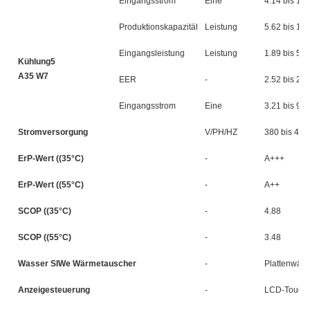
Eingangsstrom
Eine
4.14 bis 10.
Produktionskapazität
Leistung
5.62 bis 14.
Eingangsleistung
Leistung
1.89 bis 5.6
Kühlung5
A35 W7
EER
-
2.52 bis 2.9
Eingangsstrom
Eine
3.21 bis 9.6
Stromversorgung
V/PH/HZ
380 bis 415
ErP-Wert ((35°C)
-
A+++
ErP-Wert ((55°C)
-
A++
SCOP ((35°C)
-
4.88
SCOP ((55°C)
-
3.48
Wasser SIWe Wärmetauscher
-
Plattenwär
Anzeigesteuerung
-
LCD-Touch-