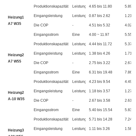
Produktionskapazität
Leistung
4.65 bis 11.80
5.89 b
Eingangsleistung
Leistung
0.87 bis 2.62
1.21 b
Heizung1
A7 W35
Die COP
-
4.51 bis 5.32
4.02 b
Eingangsstrom
Eine
4.00 ~ 11.97
5.55 b
Produktionskapazität
Leistung
4.44 bis 11.72
5.37 b
Eingangsleistung
Leistung
1.38 bis 4.26
1.71 b
Heizung2
A7 W55
Die COP
-
2.75 bis 3.22
2.67 b
Eingangsstrom
Eine
6.31 bis 19.48
7.86 b
Produktionskapazität
Leistung
4.23 bis 9.54
4.49 b
Eingangsleistung
Leistung
1.18 bis 3.57
1.27 b
Heizung2
A-10 W35
Die COP
-
2.67 bis 3.58
2.61 b
Eingangsstrom
Eine
5.40 bis 15.54
5.83 b
Produktionskapazität
Leistung
5.71 bis 14.28
7.24 b
Eingangsleistung
Leistung
1.11 bis 3.26
1.58 b
Heizung3