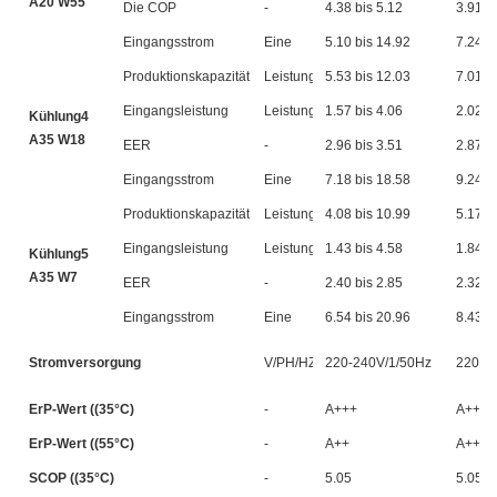
A20 W55
Die COP
-
4.38 bis 5.12
3.91 b
Eingangsstrom
Eine
5.10 bis 14.92
7.24 b
Produktionskapazität
Leistung
5.53 bis 12.03
7.01 b
Eingangsleistung
Leistung
1.57 bis 4.06
2.02 b
Kühlung4
A35 W18
EER
-
2.96 bis 3.51
2.87 b
Eingangsstrom
Eine
7.18 bis 18.58
9.24 b
Produktionskapazität
Leistung
4.08 bis 10.99
5.17 b
Eingangsleistung
Leistung
1.43 bis 4.58
1.84 b
Kühlung5
A35 W7
EER
-
2.40 bis 2.85
2.32 b
Eingangsstrom
Eine
6.54 bis 20.96
8.43 b
Stromversorgung
V/PH/HZ
220-240V/1/50Hz
220-2
ErP-Wert ((35°C)
-
A+++
A+++
ErP-Wert ((55°C)
-
A++
A++
SCOP ((35°C)
-
5.05
5.05