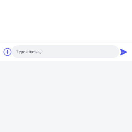
Photo
Video Call
Audio Call