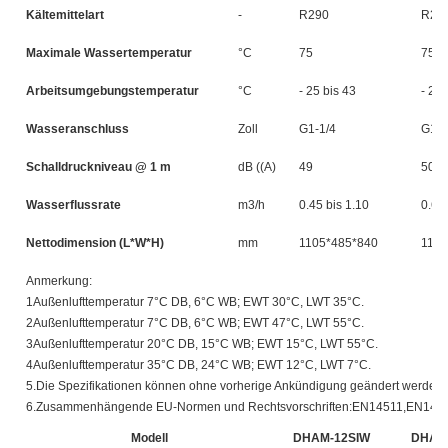
Kältemittelart
-
R290
R29
Maximale Wassertemperatur
°C
75
75
Arbeitsumgebungstemperatur
°C
- 25 bis 43
- 25 
Wasseranschluss
Zoll
G1-1/4
G1-1
Schalldruckniveau @ 1 m
dB ((A)
49
50
Wasserflussrate
m3/h
0.45 bis 1.10
0.60 
Nettodimension (L*W*H)
mm
1105*485*840
1105
Anmerkung:
1Außenlufttemperatur 7°C DB, 6°C WB; EWT 30°C, LWT 35°C.
2Außenlufttemperatur 7°C DB, 6°C WB; EWT 47°C, LWT 55°C.
3Außenlufttemperatur 20°C DB, 15°C WB; EWT 15°C, LWT 55°C.
4Außenlufttemperatur 35°C DB, 24°C WB; EWT 12°C, LWT 7°C.
5.Die Spezifikationen können ohne vorherige Ankündigung geändert werden.
6.Zusammenhängende EU-Normen und Rechtsvorschriften:EN14511,EN148
Modell
DHAM-12SIW
DHAM