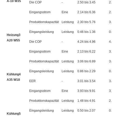
A-10 W35
Die COP
-
2.50 bis 3.45
2.70 
Eingangsstrom
Eine
2.14 bis 6.36
2.77 
Produktionskapazität
Leistung
2.30 bis 5.76
3.51 
Eingangsleistung
Leistung
0.46 bis 1.36
0.68 
Heizung3
A20 W55
Die COP
-
4.24 bis 4.96
4.41 
Eingangsstrom
Eine
2.13 bis 6.22
3.12 
Produktionskapazität
Leistung
3.06 bis 6.89
3.40 
Eingangsleistung
Leistung
0.86 bis 2.29
0.83 
Kühlung4
A35 W18
EER
-
3.01 bis 3.54
3.47 
Eingangsstrom
Eine
3.93 bis 9.91
3.79
Produktionskapazität
Leistung
1.48 bis 4.91
2.30 
Eingangsleistung
Leistung
0.50 bis 2.07
0.73 
Kühlung5