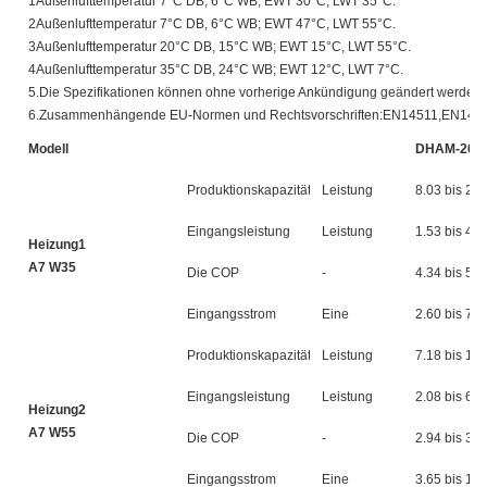
1Außenlufttemperatur 7°C DB, 6°C WB; EWT 30°C, LWT 35°C.
2Außenlufttemperatur 7°C DB, 6°C WB; EWT 47°C, LWT 55°C.
3Außenlufttemperatur 20°C DB, 15°C WB; EWT 15°C, LWT 55°C.
4Außenlufttemperatur 35°C DB, 24°C WB; EWT 12°C, LWT 7°C.
5.Die Spezifikationen können ohne vorherige Ankündigung geändert werden.
6.Zusammenhängende EU-Normen und Rechtsvorschriften:EN14511,EN148
Modell
DHAM-20T
Produktionskapazität
Leistung
8.03 bis 20.
Eingangsleistung
Leistung
1.53 bis 4.7
Heizung1
A7 W35
Die COP
-
4.34 bis 5.2
Eingangsstrom
Eine
2.60 bis 7.9
Produktionskapazität
Leistung
7.18 bis 19.
Eingangsleistung
Leistung
2.08 bis 6.6
Heizung2
A7 W55
Die COP
-
2.94 bis 3.4
Eingangsstrom
Eine
3.65 bis 11.