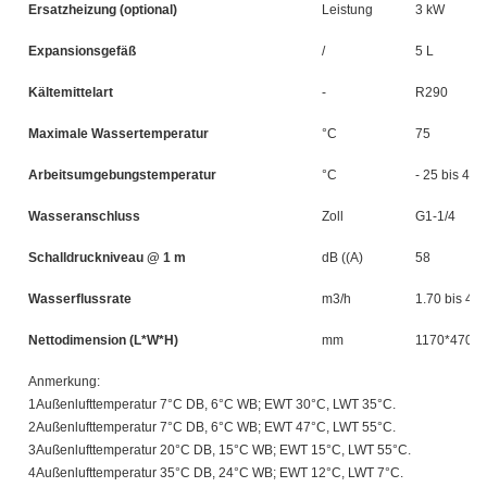
Ersatzheizung (optional)
Leistung
3 kW
Expansionsgefäß
/
5 L
Kältemittelart
-
R290
Maximale Wassertemperatur
°C
75
Arbeitsumgebungstemperatur
°C
- 25 bis 43
Wasseranschluss
Zoll
G1-1/4
Schalldruckniveau @ 1 m
dB ((A)
58
Wasserflussrate
m3/h
1.70 bis 4.3
Nettodimension (L*W*H)
mm
1170*470*
Anmerkung:
1Außenlufttemperatur 7°C DB, 6°C WB; EWT 30°C, LWT 35°C.
2Außenlufttemperatur 7°C DB, 6°C WB; EWT 47°C, LWT 55°C.
3Außenlufttemperatur 20°C DB, 15°C WB; EWT 15°C, LWT 55°C.
4Außenlufttemperatur 35°C DB, 24°C WB; EWT 12°C, LWT 7°C.