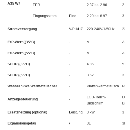
A35 W7
EER
-
2.37 bis 2.96
2.65 
Eingangsstrom
Eine
2.29 bis 8.97
3.36
Stromversorgung
V/PH/HZ
220-240V/1/50Hz
220-
ErP-Wert ((35°C)
-
A+++
A++
ErP-Wert ((55°C)
-
A++
A++
SCOP ((35°C)
-
4.85
5.07
SCOP ((55°C)
-
3.52
3.51
Wasser SIWe Wärmetauscher
-
Plattenwärmetauscher
Plat
LCD-Touch-
LCD-
Anzeigesteuerung
-
Bildschirm
Bild
Ersatzheizung (optional)
Leistung
3 kW
3 kW
Expansionsgefäß
/
3L
3L