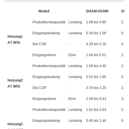
Modell
DHAM-05SIW
DHA
Produktionskapazität
Leistung
1.89 bis 4.80
2.84 
Eingangsleistung
Leistung
0.36 bis 1.09
0.52 
Heizung1
A7 W35
Die COP
-
4.39 bis 5.26
4.59 
Eingangsstrom
Eine
1.64 bis 5.01
2.41 
Produktionskapazität
Leistung
1.69 bis 4.46
2.64 
Eingangsleistung
Leistung
0.52 bis 1.65
0.77 
Heizung2
A7 W55
Die COP
-
2.70 bis 3.25
2.89 
Eingangsstrom
Eine
2.39 bis 9.43
3.54
Produktionskapazität
Leistung
1.62 bis 3.64
2.21 
Eingangsleistung
Leistung
0.46 bis 1.46
0.60 
Heizung2