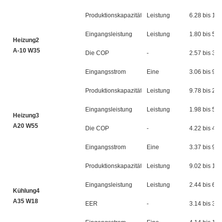
Produktionskapazität
Leistung
6.28 bis 14.
Eingangsleistung
Leistung
1.80 bis 5.5
Heizung2
A-10 W35
Die COP
-
2.57 bis 3.4
Eingangsstrom
Eine
3.06 bis 9.3
Produktionskapazität
Leistung
9.78 bis 24.
Eingangsleistung
Leistung
1.98 bis 5.8
Heizung3
A20 W55
Die COP
-
4.22 bis 4.9
Eingangsstrom
Eine
3.37 bis 9.8
Produktionskapazität
Leistung
9.02 bis 18.
Eingangsleistung
Leistung
2.44 bis 6.0
Kühlung4
A35 W18
EER
-
3.14 bis 3.6