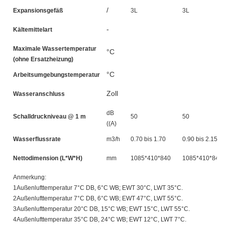
/
Expansionsgefäß
3L
3L
-
Kältemittelart
Maximale Wassertemperatur
°C
(ohne Ersatzheizung)
°C
Arbeitsumgebungstemperatur
Zoll
Wasseranschluss
dB
Schalldruckniveau @ 1 m
50
50
((A)
Wasserflussrate
m3/h
0.70 bis 1.70
0.90 bis 2.15
Nettodimension (L*W*H)
mm
1085*410*840
1085*410*840
Anmerkung:
1Außenlufttemperatur 7°C DB, 6°C WB; EWT 30°C, LWT 35°C.
2Außenlufttemperatur 7°C DB, 6°C WB; EWT 47°C, LWT 55°C.
3Außenlufttemperatur 20°C DB, 15°C WB; EWT 15°C, LWT 55°C.
4Außenlufttemperatur 35°C DB, 24°C WB; EWT 12°C, LWT 7°C.