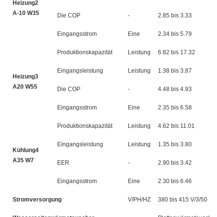
Heizung2
A-10 W35
Die COP
-
2.85 bis 3.33
2.
Eingangsstrom
Eine
2.34 bis 5.79
2.
Produktionskapazität
Leistung
6.82 bis 17.32
8.
Eingangsleistung
Leistung
1.38 bis 3.87
1.
Heizung3
A20 W55
Die COP
-
4.48 bis 4.93
4.
Eingangsstrom
Eine
2.35 bis 6.58
3.
Produktionskapazität
Leistung
4.62 bis 11.01
5.
Eingangsleistung
Leistung
1.35 bis 3.80
1.
Kühlung4
A35 W7
EER
-
2.90 bis 3.42
2.
Eingangsstrom
Eine
2.30 bis 6.46
3.
Stromversorgung
V/PH/HZ
380 bis 415 V/3/50 Hz