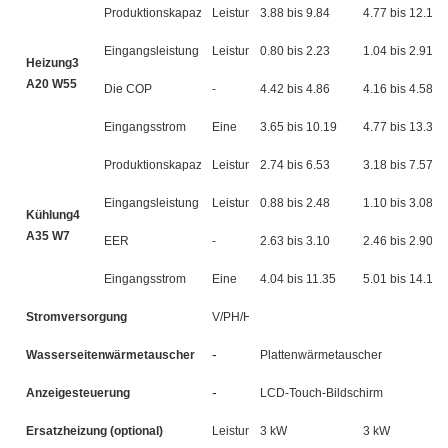
Produktionskapazität
Leistung
3.88 bis 9.84
4.77 bis 12.12
Eingangsleistung
Leistung
0.80 bis 2.23
1.04 bis 2.91
Heizung3
A20 W55
Die COP
-
4.42 bis 4.86
4.16 bis 4.58
Eingangsstrom
Eine
3.65 bis 10.19
4.77 bis 13.33
Produktionskapazität
Leistung
2.74 bis 6.53
3.18 bis 7.57
Eingangsleistung
Leistung
0.88 bis 2.48
1.10 bis 3.08
Kühlung4
A35 W7
EER
-
2.63 bis 3.10
2.46 bis 2.90
Eingangsstrom
Eine
4.04 bis 11.35
5.01 bis 14.10
Stromversorgung
V/PH/HZ
-
Wasserseitenwärmetauscher
Plattenwärmetauscher
-
Anzeigesteuerung
LCD-Touch-Bildschirm
Ersatzheizung (optional)
Leistung
3 kW
3 kW