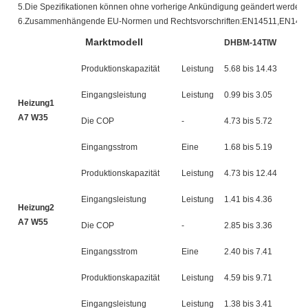
5.Die Spezifikationen können ohne vorherige Ankündigung geändert werden.
6.Zusammenhängende EU-Normen und Rechtsvorschriften:EN14511,EN148
Marktmodell
DHBM-14TIW
D
Produktionskapazität
Leistung
5.68 bis 14.43
7.
Eingangsleistung
Leistung
0.99 bis 3.05
1.
Heizung1
A7 W35
Die COP
-
4.73 bis 5.72
4.
Eingangsstrom
Eine
1.68 bis 5.19
2.
Produktionskapazität
Leistung
4.73 bis 12.44
6.
Eingangsleistung
Leistung
1.41 bis 4.36
1.
Heizung2
A7 W55
Die COP
-
2.85 bis 3.36
2.
Eingangsstrom
Eine
2.40 bis 7.41
8.
Produktionskapazität
Leistung
4.59 bis 9.71
5.
Eingangsleistung
Leistung
1.38 bis 3.41
1.