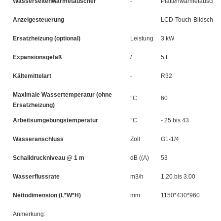
Wasserseitenwärmetauscher
-
Plattenwärmetauscher
Anzeigesteuerung
-
LCD-Touch-Bildschir
Ersatzheizung (optional)
Leistung
3 kW
3
Expansionsgefäß
/
5 L
5 
Kältemittelart
-
R32
Maximale Wassertemperatur (ohne
°C
60
Ersatzheizung)
Arbeitsumgebungstemperatur
°C
- 25 bis 43
Wasseranschluss
Zoll
G1-1/4
Schalldruckniveau @ 1 m
dB ((A)
53
5
Wasserflussrate
m3/h
1.20 bis 3.00
1.
Nettodimension (L*W*H)
mm
1150*430*960
1
Anmerkung: