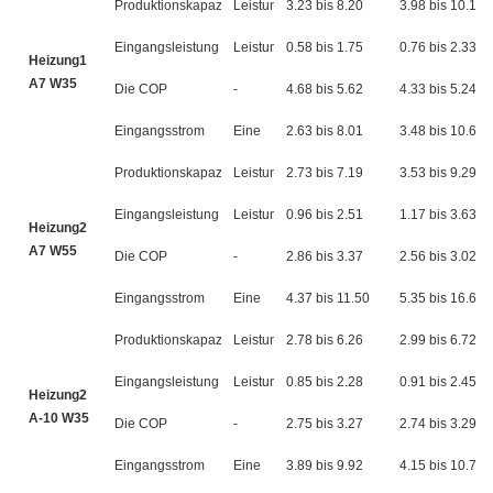
Produktionskapazität
Leistung
3.23 bis 8.20
3.98 bis 10.10
Eingangsleistung
Leistung
0.58 bis 1.75
0.76 bis 2.33
Heizung1
A7 W35
Die COP
-
4.68 bis 5.62
4.33 bis 5.24
Eingangsstrom
Eine
2.63 bis 8.01
3.48 bis 10.66
Produktionskapazität
Leistung
2.73 bis 7.19
3.53 bis 9.29
Eingangsleistung
Leistung
0.96 bis 2.51
1.17 bis 3.63
Heizung2
A7 W55
Die COP
-
2.86 bis 3.37
2.56 bis 3.02
Eingangsstrom
Eine
4.37 bis 11.50
5.35 bis 16.61
Produktionskapazität
Leistung
2.78 bis 6.26
2.99 bis 6.72
Eingangsleistung
Leistung
0.85 bis 2.28
0.91 bis 2.45
Heizung2
A-10 W35
Die COP
-
2.75 bis 3.27
2.74 bis 3.29
Eingangsstrom
Eine
3.89 bis 9.92
4.15 bis 10.70