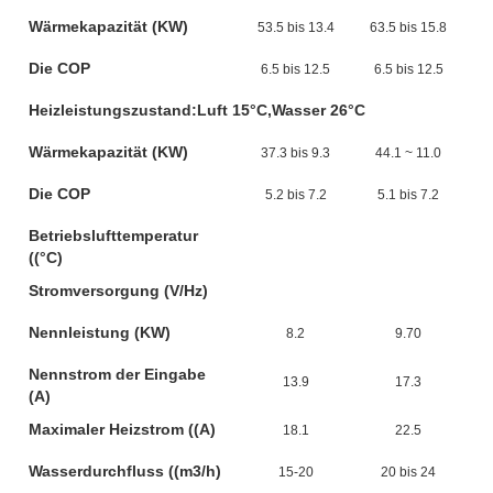
Wärmekapazität (KW)
53.5 bis 13.4
63.5 bis 15.8
Die COP
6.5 bis 12.5
6.5 bis 12.5
Heizleistungszustand:Luft 15°C,Wasser 26°C
Wärmekapazität (KW)
37.3 bis 9.3
44.1 ~ 11.0
Die COP
5.2 bis 7.2
5.1 bis 7.2
Betriebslufttemperatur
((°C)
Stromversorgung (V/Hz)
Nennleistung (KW)
8.2
9.70
Nennstrom der Eingabe
13.9
17.3
(A)
Maximaler Heizstrom ((A)
18.1
22.5
Wasserdurchfluss ((m3/h)
15-20
20 bis 24