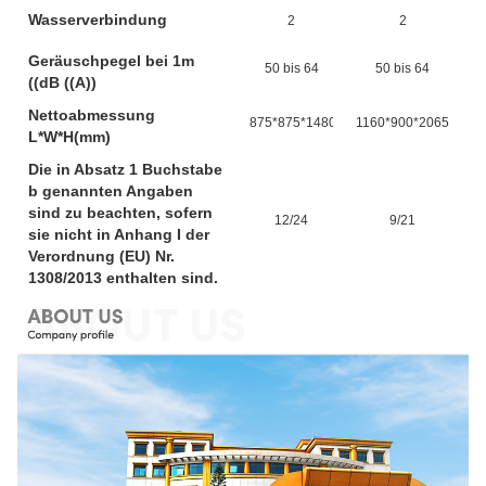
Wasserverbindung
2
2
Geräuschpegel bei 1m
50 bis 64
50 bis 64
((dB ((A))
Nettoabmessung
875*875*1480
1160*900*2065
1
L*W*H(mm)
Die in Absatz 1 Buchstabe
b genannten Angaben
sind zu beachten, sofern
12/24
9/21
sie nicht in Anhang I der
Verordnung (EU) Nr.
1308/2013 enthalten sind.