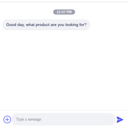
12:47 PM
Adresse
- Nein. Ich weiß nicht.34, South Road, Yongfeng Industrial
Good day, what product are you looking for?
Park, Shunde District, Foshan 528000, Provinz Guangdong,
Volksrepublik China
Telefon
86-757-22860323
E-Mail
luke@ecoheat-pump.com
Privacy policy
|
Sitemap
| Gute Qualität Chinas Wärmepumpe
für Heizungen Lieferant. Copyright-© 2024-2026 Guangdong
Wotech Renewable Energy & Technology Co., Ltd. . Alle Rechte
vorbehalten.