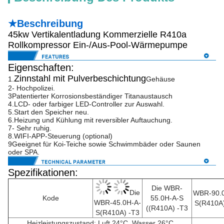
★Beschreibung
45kw Vertikalentladung Kommerzielle R410a
Rollkompressor Ein-/Aus-Pool-Wärmepumpe
Eigenschaften:
Zinnstahl mit Pulverbeschichtung
1.
Gehäuse
2- Hochpolizei.
3Patentierter Korrosionsbeständiger Titanaustausch
4.LCD- oder farbiger LED-Controller zur Auswahl.
5.Start den Speicher neu.
6.Heizung und Kühlung mit reversibler Auftauchung.
7- Sehr ruhig.
8.WIFI-APP-Steuerung (optional)
9Geeignet für Koi-Teiche sowie Schwimmbäder oder Saunen
oder SPA.
Spezifikationen:
Die WBR-
Die
WBR-90.
Kode
55.0H-A-S
WBR-45.0H-A-
S(R410A)
((R410A) -T3
S(R410A) -T3
Heizleistungszustand: Luft 24°C, Wasser 26°C