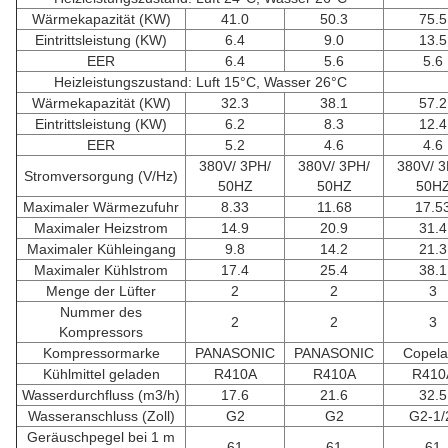
Wärmekapazität (KW)
41.0
50.3
75.5
Eintrittsleistung (KW)
6.4
9.0
13.5
EER
6.4
5.6
5.6
Heizleistungszustand: Luft 15°C, Wasser 26°C
Wärmekapazität (KW)
32.3
38.1
57.2
Eintrittsleistung (KW)
6.2
8.3
12.4
EER
5.2
4.6
4.6
380V/ 3PH/
380V/ 3PH/
380V/ 3
Stromversorgung (V/Hz)
50HZ
50HZ
50H
Maximaler Wärmezufuhr
8.33
11.68
17.5
Maximaler Heizstrom
14.9
20.9
31.4
Maximaler Kühleingang
9.8
14.2
21.3
Maximaler Kühlstrom
17.4
25.4
38.1
Menge der Lüfter
2
2
3
Nummer des
2
2
3
Kompressors
Kompressormarke
PANASONIC
PANASONIC
Copel
Kühlmittel geladen
R410A
R410A
R410
Wasserdurchfluss (m3/h)
17.6
21.6
32.5
Wasseranschluss (Zoll)
G2
G2
G2-1/
Geräuschpegel bei 1 m
61
61
61