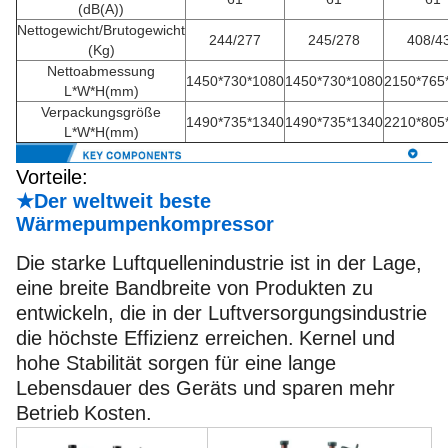
(dB(A))
Nettogewicht/Brutogewicht
244/277
245/278
408/4
(Kg)
Nettoabmessung
1450*730*1080
1450*730*1080
2150*765
L*W*H(mm)
Verpackungsgröße
1490*735*1340
1490*735*1340
2210*805
L*W*H(mm)
Vorteile:
★Der weltweit beste
Wärmepumpenkompressor
Die starke Luftquellenindustrie ist in der Lage,
eine breite Bandbreite von Produkten zu
entwickeln, die in der Luftversorgungsindustrie
die höchste Effizienz erreichen.
Kernel und
hohe Stabilität sorgen für eine lange
Lebensdauer des Geräts und sparen mehr
Betrieb
Kosten.