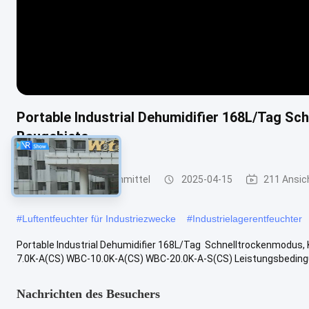
Portable Industrial Dehumidifier 168L/Tag Sc
Baugebiete
industrielles Trockenmittel
2025-04-15
211 Ansic
#
Luftentfeuchter für Industriezwecke
#
Industrielagerentfeuchter
Portable Industrial Dehumidifier 168L/Tag ️ Schnelltrockenmodus
7.0K-A(CS) WBC-10.0K-A(CS) WBC-20.0K-A-S(CS) Leistungsbedingung
Nachrichten des Besuchers