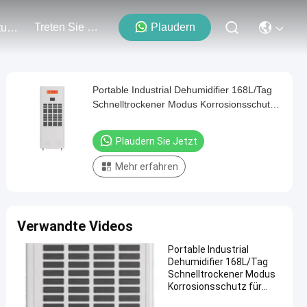
Treten Sie Mit Uns In Verbindung
Plaudern
Veranstaltungen
Portable Industrial Dehumidifier 168L/Tag
Schnelltrockener Modus Korrosionsschutz
für Baugebiete
Plaudern Sie Jetzt
Mehr erfahren
Verwandte Videos
Portable Industrial
Dehumidifier 168L/Tag
Schnelltrockener Modus
Korrosionsschutz für
Baugebiete