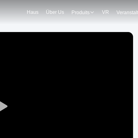
Haus
Über Us
VR
Produits
Play
Video