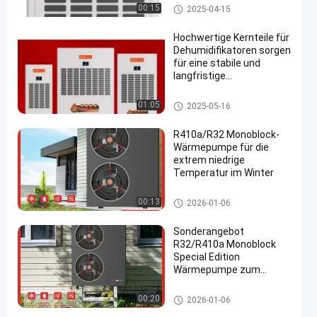
industrielles Trockenmittel
00:15
2025-04-15
Hochwertige Kernteile für
Dehumidifikatoren sorgen
für eine stabile und
langfristige
Dehumidifikation in
Industrieumgebungen
industrielles Trockenmittel
01:05
2025-05-16
R410a/R32 Monoblock-
Wärmepumpe für die
extrem niedrige
Temperatur im Winter
R32 Inverter Monoblock Heat P
00:13
2026-01-06
ump
Sonderangebot
R32/R410a Monoblock
Special Edition
Wärmepumpe zum
Heizen & Kühlen
R32 Inverter Monoblock Heat P
00:20
2026-01-06
ump