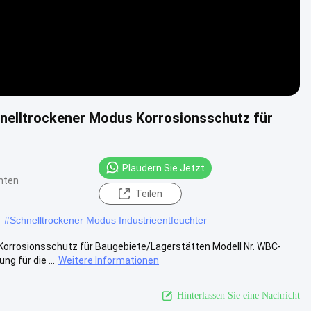
hnelltrockener Modus Korrosionsschutz für
Plaudern Sie Jetzt
hten
Teilen
#
Schnelltrockener Modus Industrieentfeuchter
, Korrosionsschutz für Baugebiete/Lagerstätten Modell Nr. WBC-
 für die ...
Weitere Informationen
Hinterlassen Sie eine Nachricht