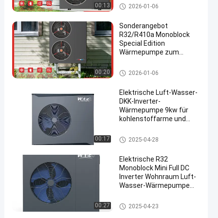
R32 Inverter Monoblock Heat P
00:13
2026-01-06
ump
Sonderangebot
R32/R410a Monoblock
Special Edition
Wärmepumpe zum
en
Heizen & Kühlen
R32 Inverter Monoblock Heat P
00:20
2026-01-06
ump
Elektrische Luft-Wasser-
DKK-Inverter-
Wärmepumpe 9kw für
kohlenstoffarme und
auftaubende Anlagen
R290 Inverter Monoblock Heat
00:17
2025-04-28
Pump
Elektrische R32
Monoblock Mini Full DC
Inverter Wohnraum Luft-
Wasser-Wärmepumpe
Luftquelle
R32 Inverter Monoblock Heat P
00:27
2025-04-23
ump