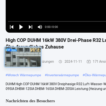
Loaded
:
0%
0:00
/
0:00
Play
Play
Play
Mute
Current
Duration
next
next
High COP DUHM 16kW 380V Drei-Phase R32 L
Time
Öko-freundliches Zuhause
Wärmepumpe für Heizungen
2024-11-11
171 Ans
#
Wotech Wärmepumpe
#
Inverterwärmepumpe
#
Öko-Wärmep
DUHM High COP DUHM 16kW 380V Dreiphasige R32 Luft-Wasser-
09SIA DHBM-12SIA DHBM-16SIA DHBM-20SIA Leistung (Heizung und
Nachrichten des Besuchers