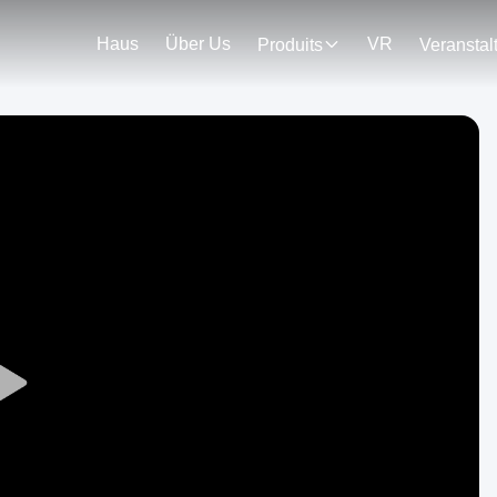
Haus
Über Us
VR
Produits
Play
Video