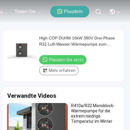
Treten Sie Mit Uns In Verbindung
Plaudern
Veranstaltungen
High COP DUHM 16kW 380V Drei-Phase
R32 Luft-Wasser-Wärmepumpe zum
Verkauf für Öko-freundliches Zuhause
Plaudern Sie Jetzt
Mehr erfahren
Verwandte Videos
R410a/R32 Monoblock-
Wärmepumpe für die
extrem niedrige
Temperatur im Winter