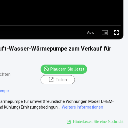
Auto
Picture-
Fullscre
in-
Picture
uft-Wasser-Wärmepumpe zum Verkauf für
Plaudern Sie Jetzt
ichten
Teilen
umpe
Wärmepumpe für umweltfreundliche Wohnungen Modell DHBM-
 Kühlung) Erhitzungsbedingun...
Weitere Informationen
Hinterlassen Sie eine Nachricht